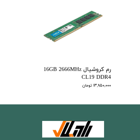
رم کروشیال 16GB 2666MHz
CL19 DDR4
۱۳,۹۵۰,۰۰۰ تومان