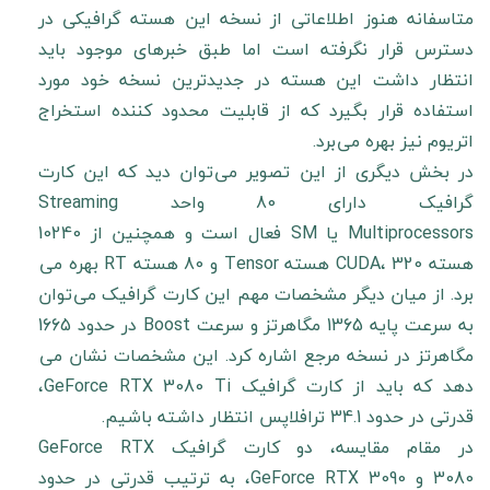
متاسفانه هنوز اطلاعاتی از نسخه این هسته گرافیکی در
دسترس قرار نگرفته است اما طبق خبرهای موجود باید
انتظار داشت این هسته در جدیدترین نسخه خود مورد
استفاده قرار بگیرد که از قابلیت محدود کننده استخراج
اتریوم نیز بهره می برد.
در بخش دیگری از این تصویر می توان دید که این کارت
گرافیک دارای 80 واحد Streaming
Multiprocessors یا SM فعال است و همچنین از 10240
هسته CUDA، 320 هسته Tensor و 80 هسته RT بهره می
برد. از میان دیگر مشخصات مهم این کارت گرافیک می توان
به سرعت پایه 1365 مگاهرتز و سرعت Boost در حدود 1665
مگاهرتز در نسخه مرجع اشاره کرد. این مشخصات نشان می
دهد که باید از کارت گرافیک GeForce RTX 3080 Ti،
قدرتی در حدود 34.1 ترافلاپس انتظار داشته باشیم.
در مقام مقایسه، دو کارت گرافیک GeForce RTX
3080 و GeForce RTX 3090، به ترتیب قدرتی در حدود