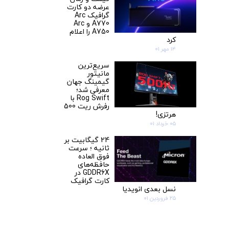
عرضه دو کارت‌
گرافیک Arc
A770 و Arc
A750 را اعلام
کرد
۱۴ مهر ۰۱
سریع‌ترین
مانیتور
گیمینگ جهان
معرفی شد؛
Rog Swift با
رفرش ریت 500
هرتزی!
۰۵ خرداد ۰۱
24 گیگابیت بر
ثانیه ؛ سرعت
فوق العاده
حافظه‌‎های
GDDR6X در
کارت گرافیک
نسل بعدی انویدیا
۲۵ فروردین ۰۱