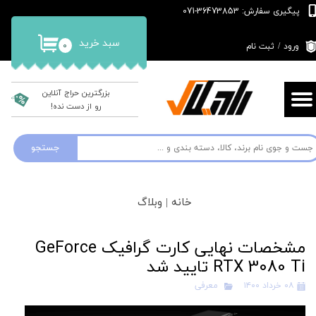
پیگیری سفارش: 36473853-071
حساب کاربری من
سبد خرید
۰
ورود
/
ثبت نام
تغییر گذر واژه
سفارشات
بزرگترین حراج آنلاین
رو از دست نده!
خروج از حساب کاربری
جستجو
خانه |
وبلاگ
مشخصات نهایی کارت گرافیک GeForce
RTX 3080 Ti تایید شد
۰۸ خرداد ۱۴۰۰
معرفی