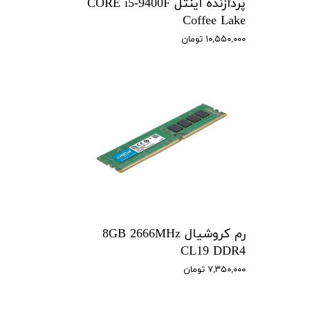
پردازنده اینتل CORE i5-9400F
Coffee Lake
۱۰,۵۵۰,۰۰۰ تومان
رم کروشیال 8GB 2666MHz
CL19 DDR4
۷,۳۵۰,۰۰۰ تومان