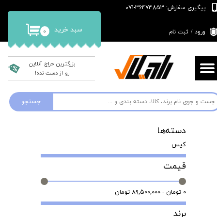
پیگیری سفارش: 36473853-071
حساب کاربری من
سبد خرید
۰
ورود
/
ثبت نام
تغییر گذر واژه
سفارشات
بزرگترین حراج آنلاین
رو از دست نده!
خروج از حساب کاربری
جستجو
دسته‌ها
کیس
قیمت
۰ تومان - ۸۹,۵۰۰,۰۰۰ تومان
برند