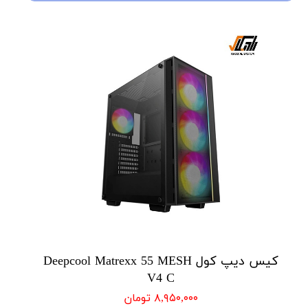
کیس دیپ کول Deepcool Matrexx 55 MESH
V4 C
۸,۹۵۰,۰۰۰ تومان