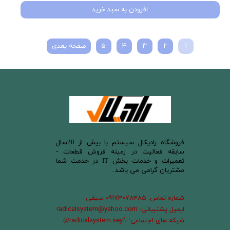
افزودن به سبد خرید
۱
۲
۳
۴
۵
صفحه بعدی
​فروشگاه رادیکال سیستم با بیش از 20سال
سابقه فعالیت در زمینه فروش قطعات -
تعمیرات و خدمات بخش IT در خدمت شما
مشتریان گرامی می باشد .
شماره تماس: 09173078385 سیفی
ایمیل پشتیبانی: radicalsystem@yahoo.com
شبکه های اجتماعی: radicalsystem.seyfi
@