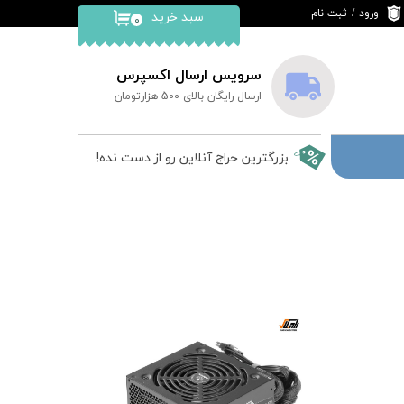
ورود
/
ثبت نام
سبد خرید
۰
حساب کاربری من
تغییر گذر واژه
سرویس ارسال اکسپرس
ارسال رایگان بالای 500 هزارتومان
سفارشات
خروج از حساب
بزرگترین حراج آنلاین رو از دست نده!
کاربری