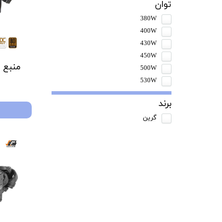
توان
380W
400W
430W
450W
منبع 
500W
530W
برند
گرین