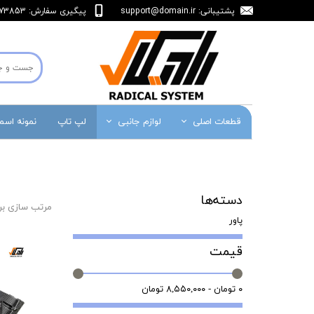
پشتیبانی:
support@domain.ir
پیگیری سفارش: 36473853-071
قطعات اصلی
لوازم جانبی
لپ تاپ
نمونه اس
دسته‌ها
مرتب سازی بر
پاور
قیمت
۰ تومان - ۸,۵۵۰,۰۰۰ تومان