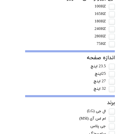
100HZ
165HZ
180HZ
240HZ
280HZ
75HZ
اندازه صفحه
23.5 اینچ
25اینچ
27 اینچ
32 اینچ
برند
ال جی (LG)
ام اس آی (MSI)
جی پلاس
سامسونگ