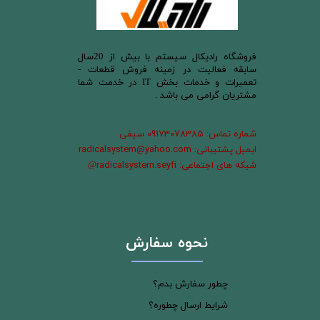
​فروشگاه رادیکال سیستم با بیش از 20سال
سابقه فعالیت در زمینه فروش قطعات -
تعمیرات و خدمات بخش IT در خدمت شما
مشتریان گرامی می باشد .
شماره تماس: 09173078385 سیفی
ایمیل پشتیبانی: radicalsystem@yahoo.com
شبکه های اجتماعی: radicalsystem.seyfi
@
نحوه سفارش
چطور سفارش بدم؟
شرایط ارسال چطوره؟