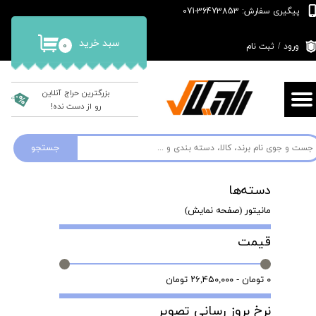
پیگیری سفارش: 36473853-071
حساب کاربری من
سبد خرید
۰
ورود
/
ثبت نام
تغییر گذر واژه
سفارشات
بزرگترین حراج آنلاین
رو از دست نده!
خروج از حساب کاربری
جستجو
دسته‌ها
مانیتور (صفحه نمایش)
قیمت
۰ تومان - ۲۶,۴۵۰,۰۰۰ تومان
نرخ بروز رسانی تصویر