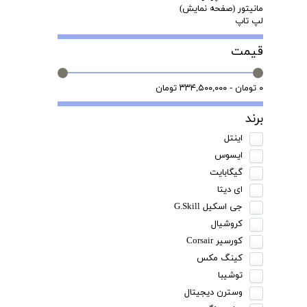
مانیتور (صفحه نمایش)
لپ تاپ
قیمت
۰ تومان - ۳۳۴,۵۰۰,۰۰۰ تومان
برند
اینتل
ایسوس
گیگابایت
ای دیتا
جی اسکیل G.Skill
کروشیال
کورسیر Corsair
کینگ مکس
توشیبا
وسترن دیجیتال