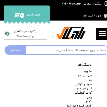
پیگیری سفارش: 36473853-071
حساب کاربری من
سبد خرید
۰
ورود
/
ثبت نام
تغییر گذر واژه
سفارشات
بزرگترین حراج آنلاین
رو از دست نده!
خروج از حساب کاربری
جستجو
دسته‌ها
مادربرد
سی پی یو
رَم
هارد اینترنال
اس اس دی
کارت گرافیک
پاور
کیس
خنک کننده پردازنده