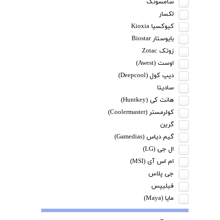
سامسونگ
لکسار
کیوکسیا Kioxia
بایوستار Biostar
زوتک Zotac
اوست (Awest)
دیپ کول (Deepcool)
سادیتا
هانت کی (Huntkey)
کولرمستر (Coolermaster)
گرین
گیم دیاس (Gamedias)
ال جی (LG)
ام اس آی (MSI)
جی پلاس
فیلیپس
مایا (Maya)