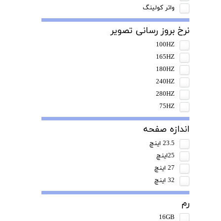
واتر کولینگ
نرخ بروز رسانی تصویر
100HZ
165HZ
180HZ
240HZ
280HZ
75HZ
اندازه صفحه
23.5 اینچ
25اینچ
27 اینچ
32 اینچ
رم
16GB