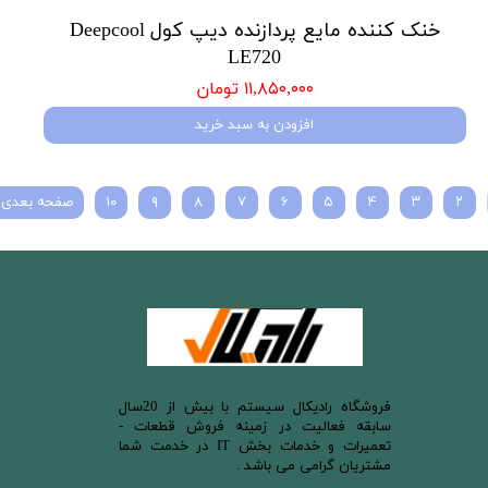
خنک کننده مایع پردازنده دیپ کول Deepcool
LE720
۱۱,۸۵۰,۰۰۰ تومان
افزودن به سبد خرید
۲
۳
۴
۵
۶
۷
۸
۹
۱۰
صفحه بعدی
​فروشگاه رادیکال سیستم با بیش از 20سال
سابقه فعالیت در زمینه فروش قطعات -
تعمیرات و خدمات بخش IT در خدمت شما
مشتریان گرامی می باشد .