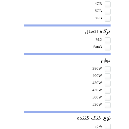
4GB
6GB
8GB
درگاه اتصال
M.2
Sata3
توان
380W
400W
430W
450W
500W
530W
نوع خنک کننده
بادی