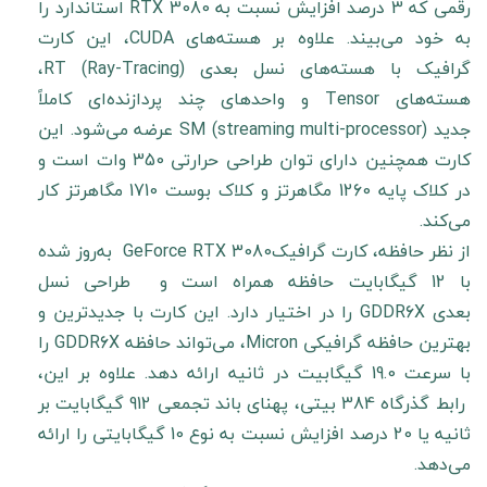
رقمی که 3 درصد افزایش نسبت به RTX 3080 استاندارد را
به خود می‌بیند. علاوه بر هسته‌های CUDA، این کارت
گرافیک با هسته‌های نسل بعدی RT (Ray-Tracing)،
هسته‌های Tensor و واحدهای چند پردازنده‌ای کاملاً
جدید SM (streaming multi-processor) عرضه می‌شود. این
کارت همچنین دارای توان طراحی حرارتی 350 وات است و
در کلاک پایه 1260 مگاهرتز و کلاک بوست 1710 مگاهرتز کار
می‌کند.
از نظر حافظه، کارت گرافیکGeForce RTX 3080 به‌روز شده
با 12 گیگابایت حافظه همراه است و طراحی نسل
بعدی GDDR6X را در اختیار دارد. این کارت با جدیدترین و
بهترین حافظه گرافیکی Micron، می‌تواند حافظه GDDR6X را
با سرعت 19.0 گیگابیت در ثانیه ارائه دهد. علاوه بر این،
رابط گذرگاه 384 بیتی، پهنای باند تجمعی 912 گیگابایت بر
ثانیه یا 20 درصد افزایش نسبت به نوع 10 گیگابایتی را ارائه
می‌دهد.