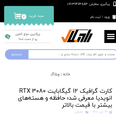
پیگیری سفارش: 36473853-071
حساب کاربری من
سبد خرید
۰
ورود
/
ثبت نام
تغییر گذر واژه
سفارشات
بزرگترین حراج آنلاین
رو از دست نده!
خروج از حساب کاربری
جستجو
خانه |
وبلاگ
کارت گرافیک 12 گیگابایت RTX 3080
انویدیا معرفی شد؛ حافظه و هسته‌های
بیشتر با قیمت بالاتر
۲۳ دی ۱۴۰۰
معرفی