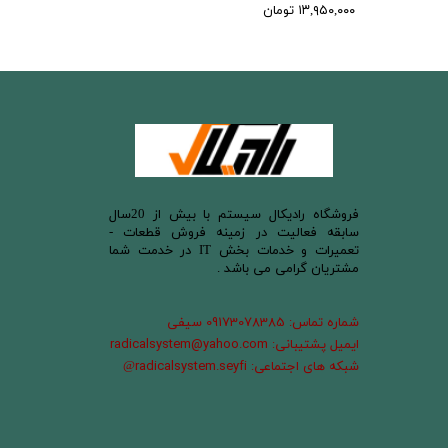
۱۳,۹۵۰,۰۰۰ تومان
​فروشگاه رادیکال سیستم با بیش از 20سال
سابقه فعالیت در زمینه فروش قطعات -
تعمیرات و خدمات بخش IT در خدمت شما
مشتریان گرامی می باشد .
شماره تماس: 09173078385 سیفی
ایمیل پشتیبانی: radicalsystem@yahoo.com
شبکه های اجتماعی: radicalsystem.seyfi
@