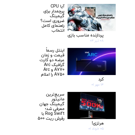
آیا CPU
پرچمدار برای
گیمینگ
ضروری است؟
راهنمای کامل
انتخاب
پردازنده مناسب بازی
۰۸ تیر ۰۴
اینتل رسماً
قیمت و زمان
عرضه دو کارت‌
گرافیک Arc
A770 و Arc
A750 را اعلام
کرد
۱۴ مهر ۰۱
سریع‌ترین
مانیتور
گیمینگ جهان
معرفی شد؛
Rog Swift با
رفرش ریت 500
هرتزی!
۰۵ خرداد ۰۱