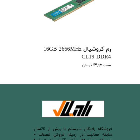
رم کروشیال 16GB 2666MHz
CL19 DDR4
۱۳,۹۵۰,۰۰۰ تومان
​فروشگاه رادیکال سیستم با بیش از 20سال
سابقه فعالیت در زمینه فروش قطعات -