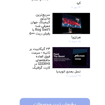
کرد
۱۴ مهر ۰۱
سریع‌ترین
مانیتور
گیمینگ جهان
معرفی شد؛
Rog Swift با
رفرش ریت 500
هرتزی!
۰۵ خرداد ۰۱
24 گیگابیت بر
ثانیه ؛ سرعت
فوق العاده
حافظه‌‎های
GDDR6X در
کارت گرافیک
نسل بعدی انویدیا
۲۵ فروردین ۰۱
پرفروش ترین محصولات