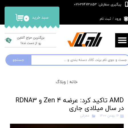
پیگیری سفارش: 36473853-071
حساب کاربری من
سبد خرید
۰
ورود
/
ثبت نام
تغییر گذر واژه
سفارشات
بزرگترین حراج آنلاین
رو از دست نده!
خروج از حساب کاربری
جستجو
خانه |
وبلاگ
AMD تاکید کرد: عرضه Zen 4 و RDNA3
در سال میلادی جاری
۱۶ بهمن ۱۴۰۰
معرفی