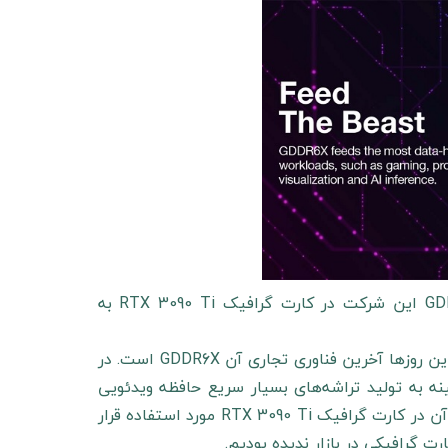
بنابر اعلام شرکت تراشه‌سازی مایکرون، تراشه‌‎های حافظه جدید GDDR6X این شرکت در کارت گرافیک RTX 3090 Ti به
یکی از مهمترین بخش‌های کارت‎های گرافیک، حافظه ویدئویی است که این روزها آخرین فناوری تجاری آن GDDR6X است. در
این زمینه به تولید تراشه‌های بسیار سریع حافظه ویدئویی
می‎پردازند. بنابر اعلام شرکت مایکرون که در حال حاضر تراشه‎های ساخت آن در کارت گرافیک RTX 3090 Ti مورد استفاده قرار