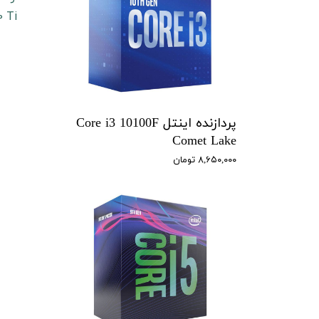
RTX 3080، RTX 3080 Ti و RTX 3090 خواهید دید.
پردازنده اینتل Core i3 10100F
Comet Lake
۸,۶۵۰,۰۰۰ تومان