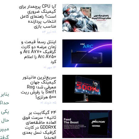
آیا CPU پرچمدار برای
گیمینگ ضروری
است؟ راهنمای کامل
انتخاب پردازنده
مناسب بازی
۰۸ تیر ۰۴
اینتل رسماً قیمت و
زمان عرضه دو کارت‌
گرافیک Arc A770 و
Arc A750 را اعلام
کرد
۱۴ مهر ۰۱
سریع‌ترین مانیتور
گیمینگ جهان
معرفی شد؛ Rog
Swift با رفرش ریت
500 هرتزی!
حداکث
۰۵ خرداد ۰۱
24 گیگابیت بر
ثانیه ؛ سرعت فوق
العاده حافظه‌‎های
GDDR6X در کارت
گرافیک نسل بعدی
گرفته، این کارت‎ها سرعت بسیار
انویدیا