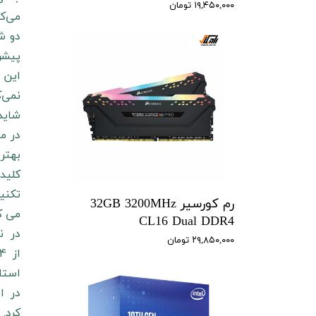
۱۹,۴۵۰,۰۰۰ تومان
پیشرفته Nvidia را
شاید 
بهتر
تکنی
رم کورسیر 32GB 3200MHz
می ک
CL16 Dual DDR4
۲۹,۸۵۰,۰۰۰ تومان
استاندارد PAM4 را در نسل آ