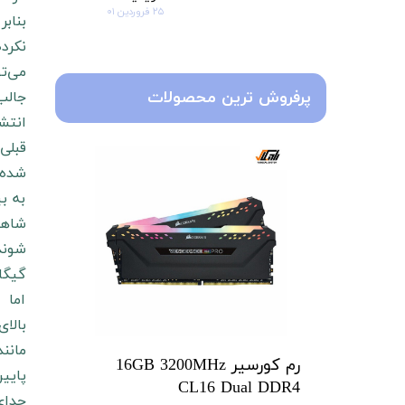
۲۵ فروردین ۰۱
می‌‎تواند تا 21 گیگابیت بر ثانیه نیز ارتقا یابد.
پرفروش ترین محصولات
شده‌ا
به ب
گیگا
اما 
رم کورسیر 16GB 3200MHz
پایین
CL16 Dual DDR4