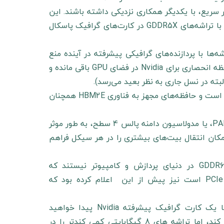
 حافظه بسیار سریع، با یکدیگر همکاری نزدیکی داشته باشند. این
دو شرکت بسیار به این موضوع نیز علاقه‌مندند که تجربه موفق همکاری با تراشه‌های GDDR5X در کارت‌های گرافیک پاسکال
فاده از این تراشه‌ها با پردازنده‌های گرافیکی پیشرفته در آینده منع
نمی‌کند، اما تاریخ نشان می‌دهد که این تراشه‌ها به عنوان یک سری حافظه انحصاری برای Nvidia در فضای GPU باقی مانده و
بته در نسل جاری به نظر بعید می‌رسد).
در مورد پردازنده‌های گرافیکی برای امور غیر گمینگ اما داستان متفاوت است و حافظه‌های مجهز به فناوری HBM2E همچنان
کلید سرعت بالا با GDDR6X فناوری به نام سیگنالینگ PAM4 است. PAM4، یا مدولاسیون دامنه پالس 4 سطح، به طور موثر
کان انتقال بیت‌های بیشتری را در هر سیکل فراهم
در نظر داشته باشید که تراشه‌های مورد اشاره، تنها حافظه‌های GDDR6X در دنیای پردازش و کامپیوتر نیستند که
از PAM4 استفاده می‌کنند. کنسرسیوم PCI-SIG که مسئول فناوری PCIe است نیز پیش از این اعلام کرده بود که
در این بین به احتمال زیاد سیگنال PAM4 را در رایانه بازی خود با یک کارت گرافیک پیشرفته Nvidia پیدا خواهید
کرد. RTX 3090 Ti از این تراشه های 16 گیگابایتی اخیر استفاده می کند، اما تراشه های 8 گیگابایتی کمی کندتر را در