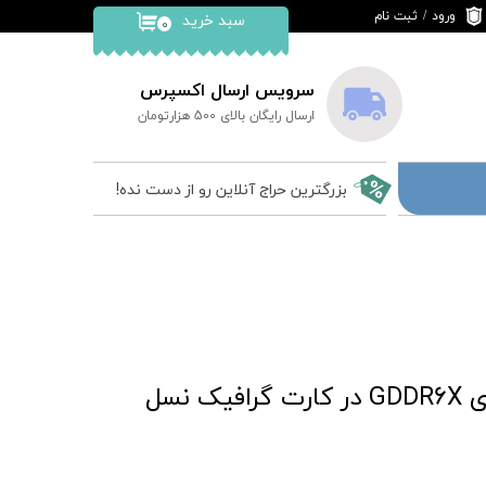
ورود
/
ثبت نام
سبد خرید
۰
حساب کاربری من
تغییر گذر واژه
سرویس ارسال اکسپرس
ارسال رایگان بالای 500 هزارتومان
سفارشات
خروج از حساب
بزرگترین حراج آنلاین رو از دست نده!
کاربری
24 گیگابیت بر ثانیه ؛ سرعت فوق العاده حافظه‌‎های GDDR6X در کارت گرافیک نسل