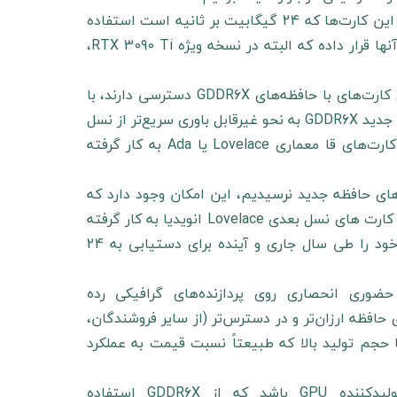
بنابر اعلام مایکرون تکنولوژیز، انویدیا به دلایل فنی، از حداکثر پتانسیل این کارت‌ها که 24 گیگابیت بر ثانیه است استفاده
نکرده و کنترلری برای نگه داشتن سرعت روی 16 گیگابیت بر ثانیه روی آنها قرار داده‌ که البته در نسخه ویژه RTX 3090 Ti،
جالب است بدانید برخی از رسانه‌های برتر سخت‌افزاری که به نسخه‌های کارت‌های با حافظه‌های GDDR6X دسترسی دارند، با
انتشار بنچمارک‌ها و نظرات خود اعلام کرده‌اند که کارت‌های با حافظه‌های جدید GDDR6X به نحو غیرقابل باوری سریع‌تر از نسل
قبلی یعنی GDDR6 هستند. البته این تراشه‌ها در حال حاضر تنها روی کارت‌های قا معماری Lovelace یا Ada به کار گرفته
‌های حافظه جدید نرسیدیم، این امکان وجود دارد که
شاهد راه اندازی این تراشه های 16 گیگابایتی GDDR6X با کارایی بالا به کارت های نسل بعدی Lovelace انویدیا به کار گرفته
شوند. همچنین شرکت Micron اعلام کرده است که نقشه راه عملکرد خود را طی سال جاری و آینده برای دستیابی به 24
حضوری انحصاری روی پردازنده‌های گرافیکی رده
شه‌های حافظه ارزان‌تر و در دسترس‌تر (از سایر فروشندگان،
ای کارت‌های با حجم تولید بالا که طبیعتاً نسبت قیمت به عملکرد
جدای از موارد فوق این احتمال وجود دارد که Nvidia تنها تولیدکننده GPU باشد که از GDDR6X استفاده