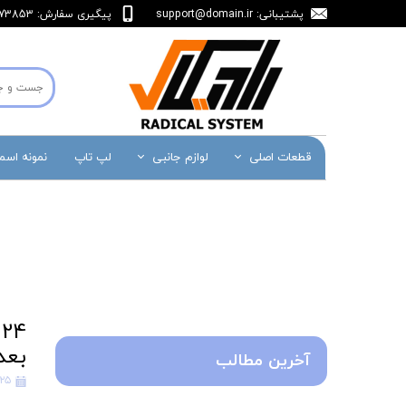
پشتیبانی:
support@domain.ir
پیگیری سفارش: 36473853-071
قطعات اصلی
لوازم جانبی
لپ تاپ
نمونه اس
بعد
آخرین مطالب
۲۵ فروردین ۴۰۱