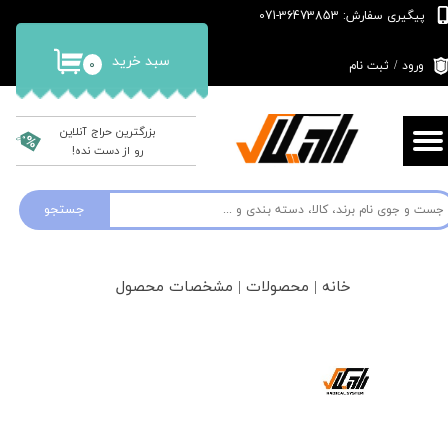
پیگیری سفارش: 36473853-071
حساب کاربری من
سبد خرید
۰
ورود
/
ثبت نام
تغییر گذر واژه
سفارشات
بزرگترین حراج آنلاین
رو از دست نده!
خروج از حساب کاربری
جستجو
خانه | محصولات | مشخصات محصول