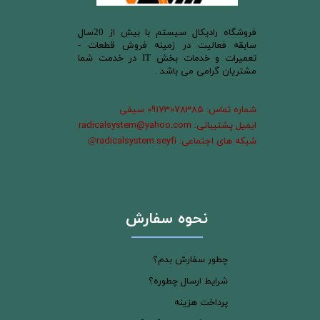
​فروشگاه رادیکال سیستم با بیش از 20سال
سابقه فعالیت در زمینه فروش قطعات -
تعمیرات و خدمات بخش IT در خدمت شما
مشتریان گرامی می باشد .
شماره تماس: 09173078385 سیفی
ایمیل پشتیبانی: radicalsystem@yahoo.com
شبکه های اجتماعی: radicalsystem.seyfi
@
نحوه سفارش
چطور سفارش بدم؟
شرایط ارسال چطوره؟
پرداخت هزینه