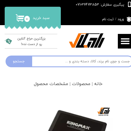
پیگیری سفارش: 36473853-071
حساب کاربری من
سبد خرید
۰
ورود
/
ثبت نام
تغییر گذر واژه
سفارشات
بزرگترین حراج آنلاین
رو از دست نده!
خروج از حساب کاربری
جستجو
خانه | محصولات | مشخصات محصول