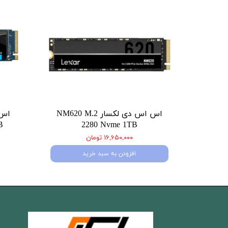
اس اس دی لکسار NM620 M.2
B
2280 Nvme 1TB
۱۶,۶۵۰,۰۰۰ تومان
افزودن به سبد خرید