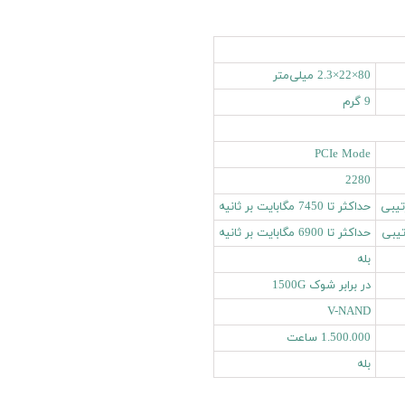
80×22×2.3 میلی‌متر
9 گرم
PCIe Mode
2280
تیبی
حداکثر تا 7450 مگابایت بر ثانیه
تیبی
حداکثر تا 6900 مگابایت بر ثانیه
بله
در برابر شوک 1500G
V-NAND
1.500.000 ساعت
بله