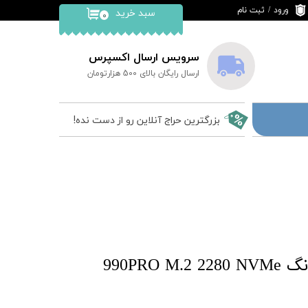
ورود
/
ثبت نام
سبد خرید
۰
حساب کاربری من
تغییر گذر واژه
سرویس ارسال اکسپرس
ارسال رایگان بالای 500 هزارتومان
سفارشات
خروج از حساب
بزرگترین حراج آنلاین رو از دست نده!
کاربری
اس اس دی سامسونگ 990PRO M.2 2280 NVMe