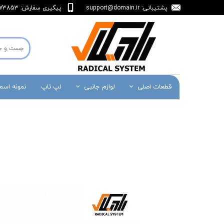
پشتیبانی:
support@domain.ir
پیگیری سفارش: 36473853-071
قطعات اصلی
لوازم جانبی
لپ تاپ
نمونه اس