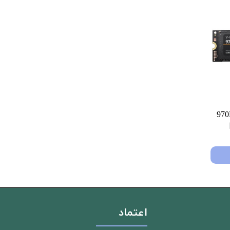
مسونگ 970Evo
اعتماد