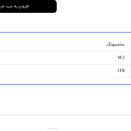
افزودن به سبد خری
سامسونگ
M.2
1TB