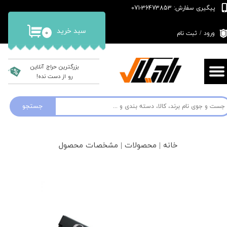
پیگیری سفارش: 36473853-071
حساب کاربری من
سبد خرید
۰
ورود
/
ثبت نام
تغییر گذر واژه
سفارشات
بزرگترین حراج آنلاین
رو از دست نده!
خروج از حساب کاربری
جستجو
خانه | محصولات | مشخصات محصول