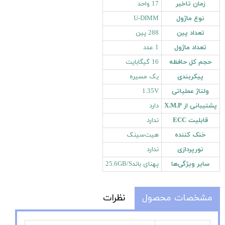
زمان تاخیر
17 واحد
نوع ماژول
U-DIMM
تعداد پین
288 پین
تعداد ماژول
1 عدد
حجم کل حافظه
16 گیگابایت
پیکربندی
یک مسیره
ولتاژ عملیاتی
1.35V
پشتیبانی از X.M.P
دارد
قابلیت ECC
ندارد
خنک کننده
هیت‌سینک
نورپردازی
ندارد
سایر ویژگی‌ها
پهنای باند25.6GB/S
مشخصات محصول
نظرات