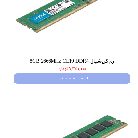
رم کروشیال 8GB 2666MHz CL19 DDR4
۷,۳۵۰,۰۰۰ تومان
افزودن به سبد خرید