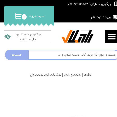
پیگیری سفارش: 36473853-071
حساب کاربری من
سبد خرید
۰
ورود
/
ثبت نام
تغییر گذر واژه
سفارشات
بزرگترین حراج آنلاین
رو از دست نده!
خروج از حساب کاربری
جستجو
خانه | محصولات | مشخصات محصول