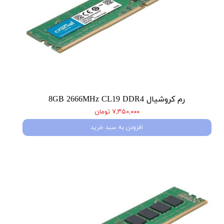
رم کروشیال 8GB 2666MHz CL19 DDR4
۷,۳۵۰,۰۰۰ تومان
افزودن به سبد خرید