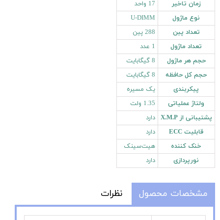
زمان تاخیر
17 واحد
نوع ماژول
U-DIMM
تعداد پین
288 پین
تعداد ماژول
1 عدد
حجم هر ماژول
8 گیگابایت
حجم کل حافظه
8 گیگابایت
پیکربندی
یک مسیره
ولتاژ عملیاتی
1.35 ولت
پشتیبانی از X.M.P
دارد
قابلیت ECC
دارد
خنک کننده
هیت‌سینک
نورپردازی
دارد
مشخصات محصول
نظرات