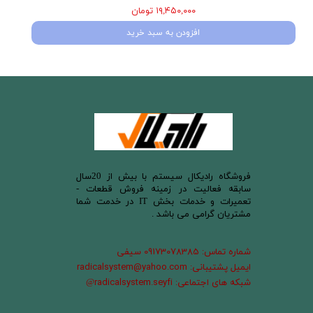
۱۹,۴۵۰,۰۰۰ تومان
افزودن به سبد خرید
​فروشگاه رادیکال سیستم با بیش از 20سال
سابقه فعالیت در زمینه فروش قطعات -
تعمیرات و خدمات بخش IT در خدمت شما
مشتریان گرامی می باشد .
شماره تماس: 09173078385 سیفی
ایمیل پشتیبانی: radicalsystem@yahoo.com
شبکه های اجتماعی: radicalsystem.seyfi
@