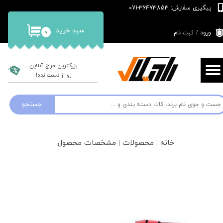
پیگیری سفارش: 36473853-071
حساب کاربری من
سبد خرید
۰
ورود
/
ثبت نام
تغییر گذر واژه
سفارشات
بزرگترین حراج آنلاین
رو از دست نده!
خروج از حساب کاربری
جستجو
خانه | محصولات | مشخصات محصول