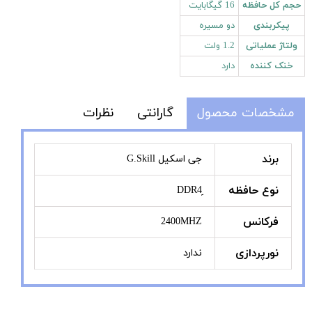
حجم کل حافظه
16 گیگابایت
پیکربندی
دو مسیره
ولتاژ عملیاتی
1.2 ولت
خنک کننده
دارد
مشخصات محصول
گارانتی
نظرات
برند
جی اسکیل G.Skill
نوع حافظه
فرکانس
2400MHZ
نورپردازی
ندارد