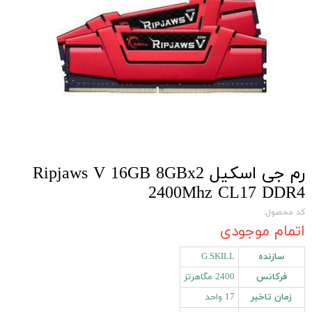
رم جی اسکیل Ripjaws V 16GB 8GBx2
2400Mhz CL17 DDR4
کد محصول:
اتمام موجودی
سازنده
G.SKILL
فرکانس
2400 مگاهرتز
زمان تاخیر
17 واحد