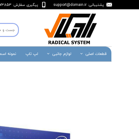
پشتیبانی:
support@domain.ir
پیگیری سفارش: 36473853-071
قطعات اصلی
لوازم جانبی
لپ تاپ
نمونه اس