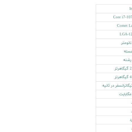
I
Core i7-10
Comet L
LGA-1
هرتز
هرتز
د