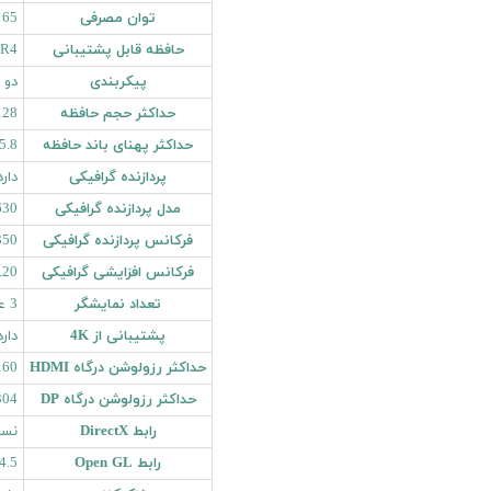
توان مصرفی
65 وات
حافظه قابل پشتیبانی
R4
پیکربندی
دو 
حداکثر حجم حافظه
128 گیگابا
حداکثر پهنای باند حافظه
45.8 گیگابایت ب
پردازنده گرافیکی
دارد
مدل پردازنده گرافیکی
630
فرکانس پردازنده گرافیکی
350 مگاهر
فرکانس افزایشی گرافیکی
1.20 گیگا
تعداد نمایشگر
3 عدد
پشتیبانی از 4K
دارد
حداکثر رزولوشن درگاه HDMI
6x2160
حداکثر رزولوشن درگاه DP
6x2304
رابط DirectX
نسخ
رابط Open GL
4.5