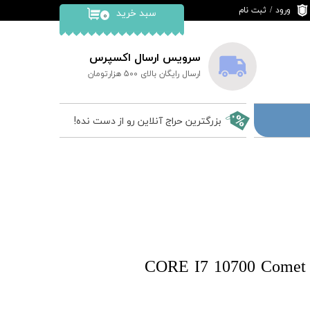
ورود
/
ثبت نام
سبد خرید
۰
حساب کاربری من
تغییر گذر واژه
سرویس ارسال اکسپرس
ارسال رایگان بالای 500 هزارتومان
سفارشات
خروج از حساب
بزرگترین حراج آنلاین رو از دست نده!
کاربری