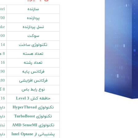
سازنده
ntel
پردازنده
700
نسل پردازنده
ake
سوکت
200
تکنولوژی ساخت
14 نانومتر
تعداد هسته
8 هسته
تعداد رشته
16 رشته
فرکانس پایه
2.90 گیگا
فرکانس افزایشی
4.80 گیگا
نوع رابط باس
8 گیگاترانسفر در ثانیه
حافظه کش Level 3
16 مگابایت
تکنولوژی HyperThread
دارد
تکنولوژی TurboBoost
دارد
تکنولوژی AMD SenseMI
ندار
پشتیبانی از Intel Optane
دارد