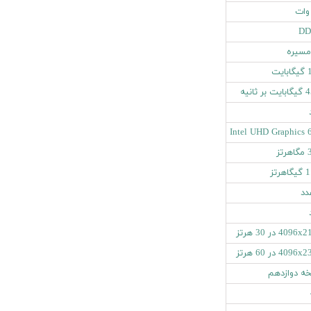
DD
مسیره
یت
ر ثانیه
Intel UHD Graphics 
تز
هرتز
409 در 30 هرتز
409 در 60 هرتز
ه دوازدهم