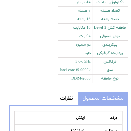
تکنولوژی ساخت
14نانومتر
تعداد هسته
8 هسته
تعداد رشته
16 رشته
حافظه کش Level 3
16 مگابایت
توان مصرفی
94 وات
پیکربندی
دو مسیره
پردازنده گرافیکی
دارد
فرکانس
3.6-5GHz
مدل
Intel core i9 9900k
نوع حافظه
DDR4-2666
مشخصات محصول
نظرات
برند
اینتل
LGA1151