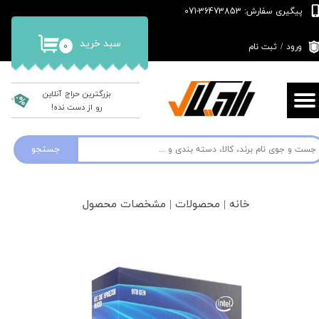
پیگیری سفارش: 36473853-071
حساب کاربری من
سبد خرید
۰
ورود
/
ثبت نام
تغییر گذر واژه
سفارشات
بزرگترین حراج آنلاین
رو از دست نده!
خروج از حساب کاربری
جستجو
خانه | محصولات | مشخصات محصول