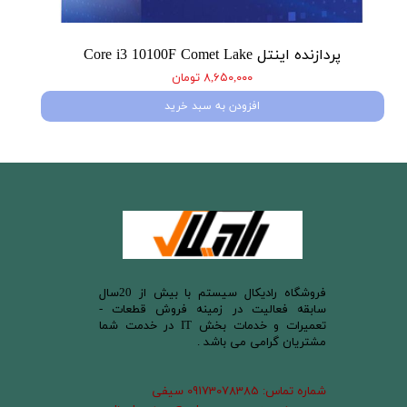
پردازنده اینتل Core i3 10100F Comet Lake
۸,۶۵۰,۰۰۰ تومان
افزودن به سبد خرید
​فروشگاه رادیکال سیستم با بیش از 20سال
سابقه فعالیت در زمینه فروش قطعات -
تعمیرات و خدمات بخش IT در خدمت شما
مشتریان گرامی می باشد .
شماره تماس: 09173078385 سیفی