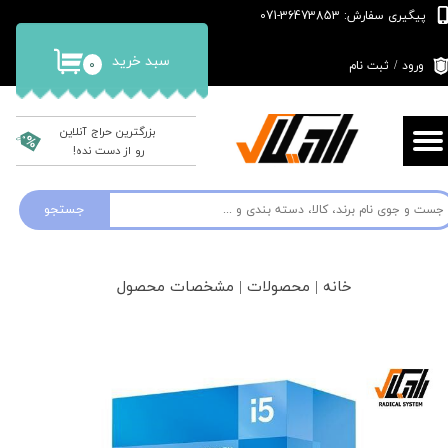
پیگیری سفارش: 36473853-071
حساب کاربری من
سبد خرید
۰
ورود
/
ثبت نام
تغییر گذر واژه
سفارشات
بزرگترین حراج آنلاین
رو از دست نده!
خروج از حساب کاربری
جستجو
خانه | محصولات | مشخصات محصول