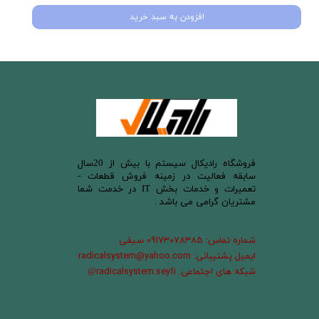
افزودن به سبد خرید
​فروشگاه رادیکال سیستم با بیش از 20سال
سابقه فعالیت در زمینه فروش قطعات -
تعمیرات و خدمات بخش IT در خدمت شما
مشتریان گرامی می باشد .
شماره تماس: 09173078385 سیفی
ایمیل پشتیبانی: radicalsystem@yahoo.com
شبکه های اجتماعی: radicalsystem.seyfi
@