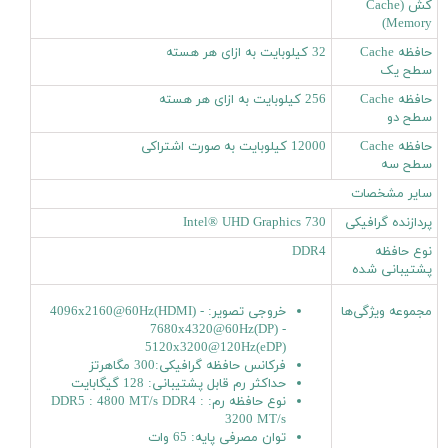
کَش (Cache
Memory)
حافظه Cache
32 کیلوبایت به ازای هر هسته
سطح یک
حافظه Cache
256 کیلوبایت به ازای هر هسته
سطح دو
حافظه Cache
12000 کیلوبایت به صورت اشتراکی
سطح سه
سایر مشخصات
پردازنده گرافیکی
Intel® UHD Graphics 730
نوع حافظه
DDR4
پشتیبانی شده
مجموعه ویژگی‌ها
خروجی تصویر: 4096x2160@60Hz(HDMI) -
7680x4320@60Hz(DP) -
5120x3200@120Hz(eDP)
فرکانس حافظه گرافیکی:300 مگاهرتز
حداکثر رم قابل پشتیبانی: 128 گیگابایت
نوع حافظه رم: DDR5 : 4800 MT/s DDR4 :
3200 MT/s
توان مصرفی پایه: 65 وات