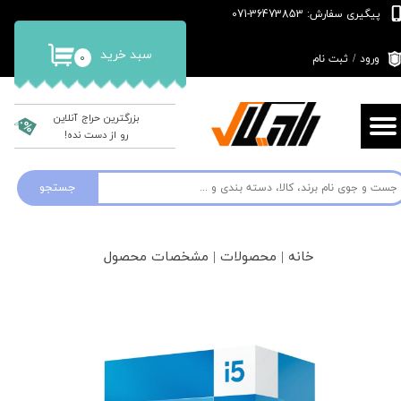
پیگیری سفارش: 36473853-071
حساب کاربری من
سبد خرید
۰
ورود
/
ثبت نام
تغییر گذر واژه
سفارشات
بزرگترین حراج آنلاین
رو از دست نده!
خروج از حساب کاربری
جستجو
خانه | محصولات | مشخصات محصول