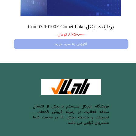
پردازنده اینتل Core i3 10100F Comet Lake
۸,۶۵۰,۰۰۰ تومان
افزودن به سبد خرید
​فروشگاه رادیکال سیستم با بیش از 20سال
سابقه فعالیت در زمینه فروش قطعات -
تعمیرات و خدمات بخش IT در خدمت شما
مشتریان گرامی می باشد .