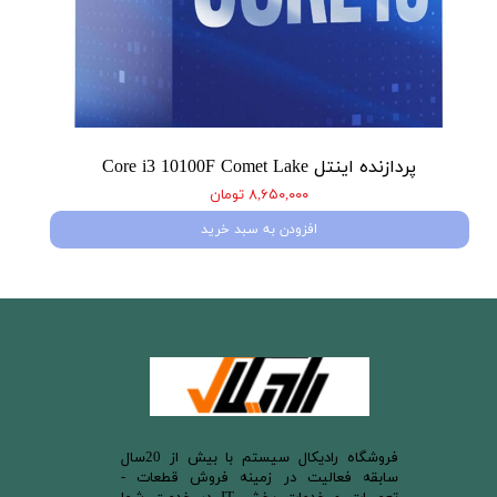
پردازنده اینتل Core i3 10100F Comet Lake
۸,۶۵۰,۰۰۰ تومان
افزودن به سبد خرید
​فروشگاه رادیکال سیستم با بیش از 20سال
سابقه فعالیت در زمینه فروش قطعات -