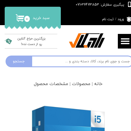
پیگیری سفارش: 36473853-071
حساب کاربری من
سبد خرید
۰
ورود
/
ثبت نام
تغییر گذر واژه
سفارشات
بزرگترین حراج آنلاین
رو از دست نده!
خروج از حساب کاربری
جستجو
خانه | محصولات | مشخصات محصول