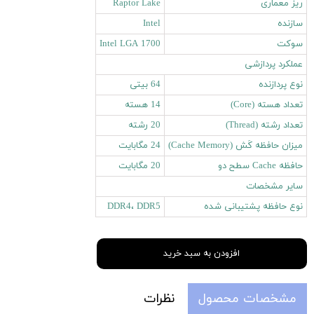
ریز معماری
Raptor Lake
سازنده
Intel
سوکت
Intel LGA 1700
عملکرد پردازشی
نوع پردازنده
64 بیتی
تعداد هسته (Core)
14 هسته
تعداد رشته (Thread)
20 رشته
میزان حافظه کَش (Cache Memory)
24 مگابایت
حافظه Cache سطح دو
20 مگابایت
سایر مشخصات
نوع حافظه پشتیبانی شده
DDR4، DDR5
افزودن به سبد خرید
مشخصات محصول
نظرات