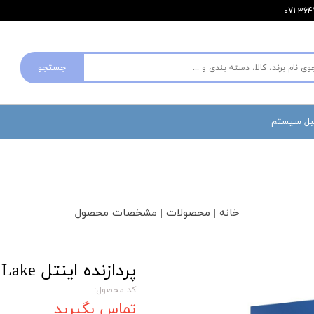
جستجو
مبل سیستم
خانه | محصولات | مشخصات محصول
پردازنده اینتل Raptor Lake مدل Core i7 13700KF
کد محصول:
تماس بگیرید