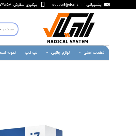
پشتیبانی:
support@domain.ir
پیگیری سفارش: 36473853-071
قطعات اصلی
لوازم جانبی
لپ تاپ
نمونه اس