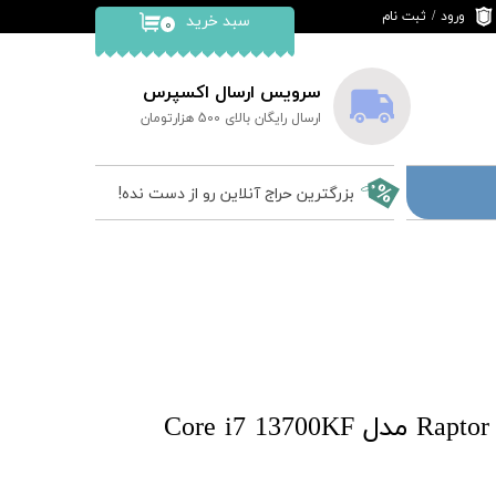
ورود
/
ثبت نام
سبد خرید
۰
حساب کاربری من
تغییر گذر واژه
سرویس ارسال اکسپرس
ارسال رایگان بالای 500 هزارتومان
سفارشات
خروج از حساب
بزرگترین حراج آنلاین رو از دست نده!
کاربری