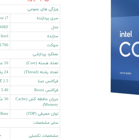
ویژگی های عمومی
سری پردازنده
re i7
مدل
00KF
سازنده
Intel
سوکت
1700
عملکرد پردازشی
تعداد هسته (Core)
16 عدد
تعداد رشته (Thread)
24 رشته
فرکانس مبنا
2.5 گیگاهرتز
فرکانس Boost
5.40 گیگاهرتز
میزان حافظه کَش (Cache
30 مگابایت
Memory)
توان مصرفی (TDP)
Processor Base برابر
سایر مشخصات
مشخصات تکمیلی