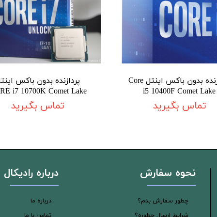
پردازنده بدون باکس اینتل Core
پردازنده بدون باکس اینت
RE i7 10700K Comet Lake
i5 10400F Comet Lake
تماس بگیرید
تماس بگیرید
نحوه سفارش
درباره رادیکال
چطور سفارش بدم؟
درباره ما
شرایط ارسال چطوره؟
تماس با ما