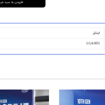
افزودن به سبد خری
اینتل
LGA1851