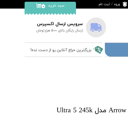
ورود
/
ثبت نام
سبد خرید
۰
حساب کاربری من
تغییر گذر واژه
سرویس ارسال اکسپرس
ارسال رایگان بالای 500 هزارتومان
سفارشات
خروج از حساب
بزرگترین حراج آنلاین رو از دست نده!
کاربری