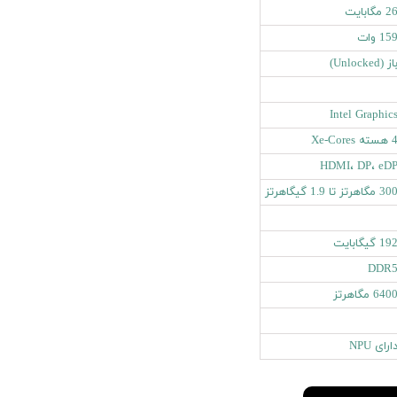
2 مگابایت
15 وات
از (Unlocked)
Intel Graphic
سته Xe-Cores
HDMI، DP، eD
3 مگاهرتز تا 1.9 گیگاهرتز
19 گیگابایت
DDR
640 مگاهرتز
ارای NPU