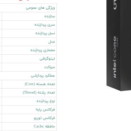
ویژگی های عمومی
سازنده
l
سری پردازنده
5
نسل پردازنده
2
مدل
K
معماری پردازنده
e
لیتوگرافی
B
سوکت
1
عملکرد پردازشی
تعداد هسته (Core)
4
تعداد رشته (Thread)
4
نوع پردازنده
4
فرکانس پایه
6
فرکانس توربو
2
حافظه Cache
4