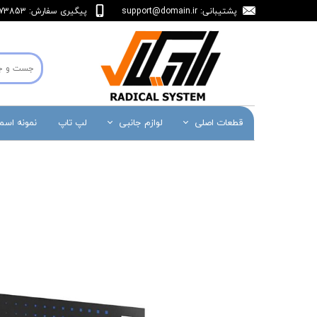
پشتیبانی:
support@domain.ir
پیگیری سفارش: 36473853-071
قطعات اصلی
لوازم جانبی
لپ تاپ
نمونه اس