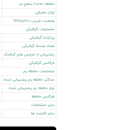
حافظه Cache سطح دو
6
توان مصرفی
9
وضعیت ضریب Multiplier
ب
مشخصات گرافیکی
پردازنده گرافیکی
s
تعداد هسته گرافیکی
4 ه
پشتیبانی از خروجی های گرافیک
P
فرکانس گرافیکی
00
مشخصات حافظه رم
حداکثر حافظه رم پشتیبانی شده
2
نوع حافظه رم پشتیبانی شده
5
فرکانس حافظه
0
سایر مشخصات
سایر قابلیت ها
د