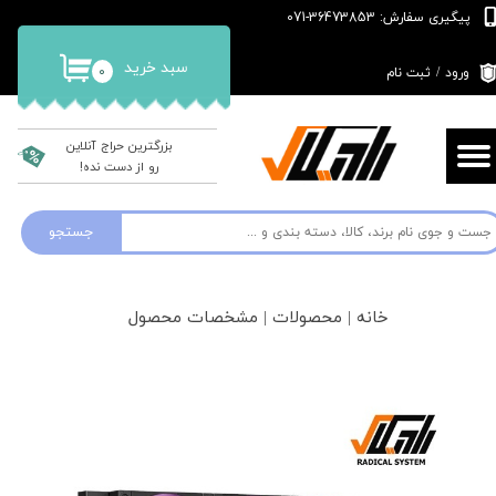
پیگیری سفارش: 36473853-071
حساب کاربری من
سبد خرید
۰
ورود
/
ثبت نام
تغییر گذر واژه
سفارشات
بزرگترین حراج آنلاین
رو از دست نده!
خروج از حساب کاربری
جستجو
خانه | محصولات | مشخصات محصول