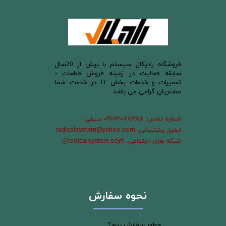
​فروشگاه رادیکال سیستم با بیش از 20سال
سابقه فعالیت در زمینه فروش قطعات -
تعمیرات و خدمات بخش IT در خدمت شما
مشتریان گرامی می باشد .
شماره تماس: 09173078385 سیفی
ایمیل پشتیبانی: radicalsystem@yahoo.com
شبکه های اجتماعی: radicalsystem.seyfi
@
نحوه سفارش
چطور سفارش بدم؟