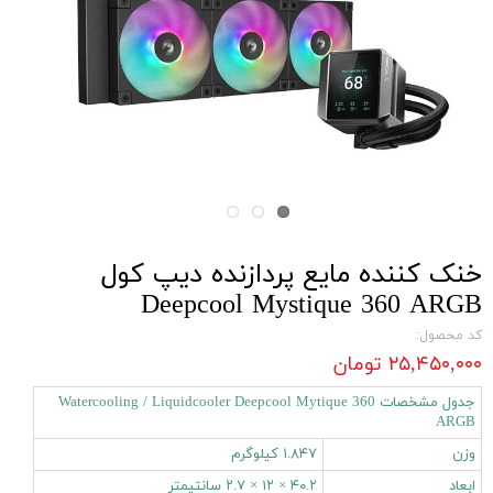
خنک کننده مایع پردازنده دیپ کول
Deepcool Mystique 360 ARGB
کد محصول:
۲۵,۴۵۰,۰۰۰ تومان
جدول مشخصات Watercooling / Liquidcooler Deepcool Mytique 360
ARGB
وزن
۱.۸۴۷ کیلوگرم
ابعاد
۴۰.۲ × ۱۲ × ۲.۷ سانتیمتر