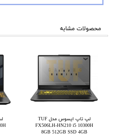
محصولات مشابه
لپ تاپ ایسوس مدل TUF
00H
FX506LH-HN210 i5 10300H
8GB 512GB SSD 4GB