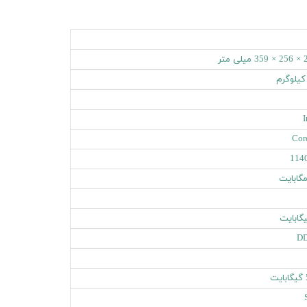
‌ متر
I
Cor
114
D
ت