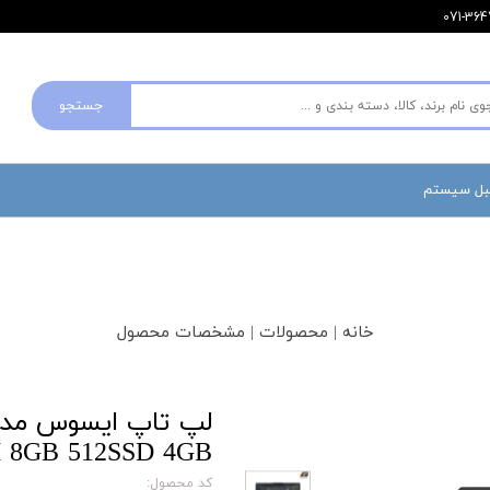
جستجو
مبل سیستم
خانه | محصولات | مشخصات محصول
H 8GB 512SSD 4GB
کد محصول: