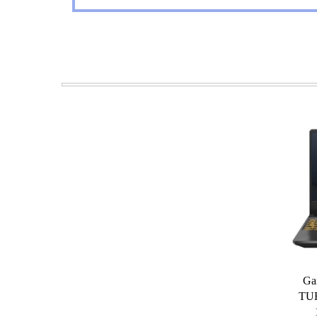
دل Gaming
TUF