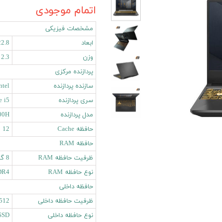
اتمام موجودی
مشخصات فیزیکی
ابعاد
22.8 × 256 × 359 میلی
وزن
2.3 کیلوگرم
پردازنده مرکزی
سازنده پردازنده
ntel
سری پردازنده
e i5
مدل پردازنده
00H
حافظه Cache
12 مگابایت
حافظه RAM
ظرفیت حافظه RAM
8 گیگابایت
نوع حافظه RAM
DR4
حافظه داخلی
ظرفیت حافظه داخلی
512 گیگابای
نوع حافظه داخلی
SSD