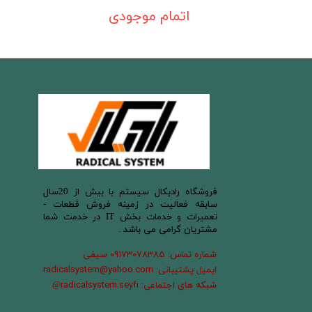
اتمام موجودی
​فروشگاه رادیکال سیستم با بیش از 20سال
سابقه فعالیت در زمینه فروش قطعات -
تعمیرات و خدمات بخش IT در خدمت شما
مشتریان گرامی می باشد .
شماره تماس: 09173078385 سیفی
ایمیل پشتیبانی: radicalsystem@yahoo.com
شبکه های اجتماعی: radicalsystem.seyfi
@