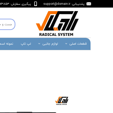
پشتیبانی:
support@domain.ir
پیگیری سفارش: 36473853-071
قطعات اصلی
لوازم جانبی
لپ تاپ
نمونه اس