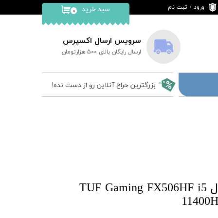
ورود
/
ثبت نام
سبد خرید
۰
حساب کاربری من
تغییر گذر واژه
سرویس ارسال اکسپرس
ارسال رایگان بالای 500 هزارتومان
سفارشات
خروج از حساب
بزرگترین حراج آنلاین رو از دست نده!
کاربری
لپ تاپ ایسوس مدل TUF Gaming FX506HF i5
11400