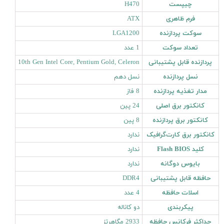
چیپست
H470
فرم ظاهری
ATX
سوکت پردازنده
LGA1200
تعداد سوکت
1 عدد
پردازنده‌ قابل پشتیبانی
10th Gen Intel Core, Pentium Gold, Celeron
نسل پردازنده
نسل دهم
مدار تغذیه پردازنده
8 فاز
کانکتور برق اصلی
24 پین
کانکتور برق پردازنده
8 پین
کانکتور برق کارت‌گرافیک
ندارد
کلید Flash BIOS
ندارد
بایوس دوگانه
ندارد
حافظه قابل پشتیبانی
DDR4
اسلات حافظه
4 عدد
پیکربندی
دو کاناله
حداکثر فرکانس حافظه
2933 مگاهرتز