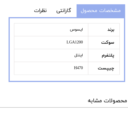
مشخصات محصول
گارانتی
نظرات
برند
ایسوس
سوکت
LGA1200
پلتفرم
اینتل
چیپست
H470
محصولات مشابه