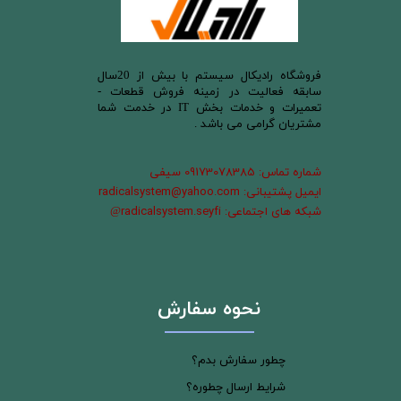
​فروشگاه رادیکال سیستم با بیش از 20سال
سابقه فعالیت در زمینه فروش قطعات -
تعمیرات و خدمات بخش IT در خدمت شما
مشتریان گرامی می باشد .
شماره تماس: 09173078385 سیفی
ایمیل پشتیبانی: radicalsystem@yahoo.com
شبکه های اجتماعی: radicalsystem.seyfi
@
نحوه سفارش
چطور سفارش بدم؟
شرایط ارسال چطوره؟