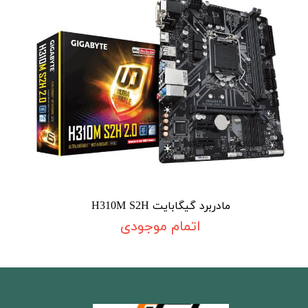
مادربرد گیگابایت H310M S2H
اتمام موجودی