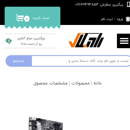
پیگیری سفارش: 36473853-071
حساب کاربری من
سبد خرید
۰
ورود
/
ثبت نام
تغییر گذر واژه
سفارشات
بزرگترین حراج آنلاین
رو از دست نده!
خروج از حساب کاربری
جستجو
خانه | محصولات | مشخصات محصول