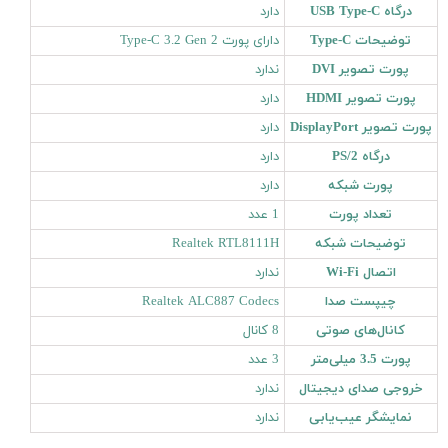
درگاه USB Type-C
دارد
توضیحات Type-C
دارای پورت Type-C 3.2 Gen 2
پورت تصویر DVI
ندارد
پورت تصویر HDMI
دارد
پورت تصویر DisplayPort
دارد
درگاه PS/2
دارد
پورت شبکه
دارد
تعداد پورت
1 عدد
توضیحات شبکه
Realtek RTL8111H
اتصال Wi-Fi
ندارد
چیپست صدا
Realtek ALC887 Codecs
کانال‌های صوتی
8 کانال
پورت 3.5 میلی‌متر
3 عدد
خروجی صدای دیجیتال
ندارد
نمایشگر عیب‌یابی
ندارد