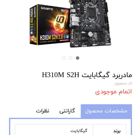
مادربرد گیگابایت H310M S2H
کد محصول:
اتمام موجودی
مشخصات محصول
گارانتی
نظرات
برند
گیگابایت