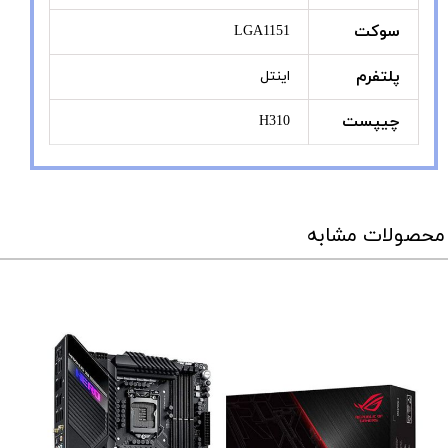
سوکت
LGA1151
پلتفرم
اینتل
چیپست
H310
محصولات مشابه