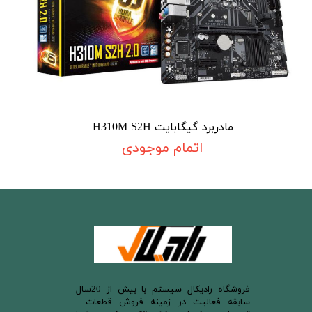
مادربرد گیگابایت H310M S2H
اتمام موجودی
​فروشگاه رادیکال سیستم با بیش از 20سال
سابقه فعالیت در زمینه فروش قطعات -