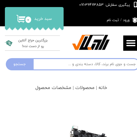
پیگیری سفارش: 36473853-071
حساب کاربری من
سبد خرید
۰
ورود
/
ثبت نام
تغییر گذر واژه
سفارشات
بزرگترین حراج آنلاین
رو از دست نده!
خروج از حساب کاربری
جستجو
خانه | محصولات | مشخصات محصول