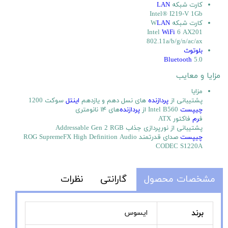
کارت شبکه
LAN
Intel® I219-V 1Gb
کارت شبکه W
LAN
Intel
WiFi
6 AX201
802.11a/b/g/n/ac/ax
بلوتوث
Bluetooth
5.0
مزایا و معایب
مزایا
پشتیبانی از
پردازنده
های نسل دهم و یازدهم
اینتل
سوکت 1200
چیپست
Intel B560 از
پردازنده
‌های ۱۴ نانومتری
ف
رم
فاکتور ATX
پشتیبانی از نورپردازی جذاب Addressable Gen 2 RGB
چیپست
صدای قدرتمند ROG SupremeFX High Definition Audio
CODEC S1220A
مشخصات محصول
گارانتی
نظرات
برند
ایسوس