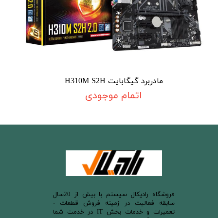
مادربرد گیگابایت H310M S2H
اتمام موجودی
​فروشگاه رادیکال سیستم با بیش از 20سال
سابقه فعالیت در زمینه فروش قطعات -
تعمیرات و خدمات بخش IT در خدمت شما