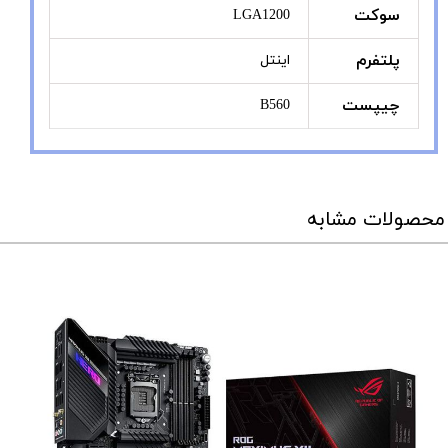
سوکت
LGA1200
پلتفرم
اینتل
چیپست
B560
محصولات مشابه