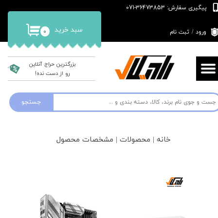
پیگیری سفارش: 36473853-071
حساب کاربری من
سبد خرید
۰
ورود
/
ثبت نام
تغییر گذر واژه
سفارشات
بزرگترین حراج آنلاین
رو از دست نده!
خروج از حساب کاربری
جستجو
خانه | محصولات | مشخصات محصول