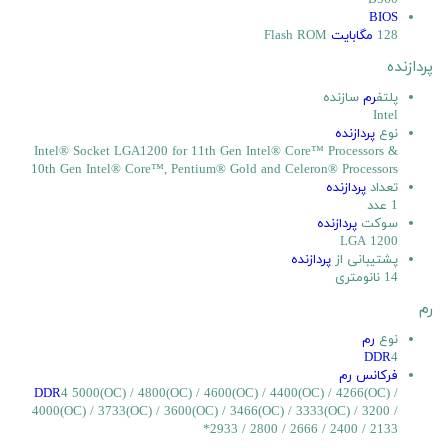
B560
BIOS
128
مگابایت
Flash ROM
پردازنده
پلتف
رم
سازنده
Intel
نوع
پردازنده
Intel® Socket LGA1200 for 11th Gen Intel® Core™ Processors &
10th Gen Intel® Core™, Pentium® Gold and Celeron® Processors
تعداد
پردازنده
1 عدد
سوکت
پردازنده
LGA 1200
پشتیبانی از
پردازنده
14 نانومتری
رم
نوع
رم
DDR
4
فرکانس رم
DDR
4 5000(OC) / 4800(OC) / 4600(OC) / 4400(OC) / 4266(OC) /
4000(OC) / 3733(OC) / 3600(OC) / 3466(OC) / 3333(OC) / 3200 /
2933 / 2800 / 2666 / 2400 / 2133*