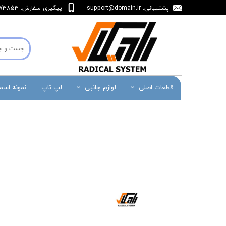
پشتیبانی:
support@domain.ir
پیگیری سفارش: 36473853-071
قطعات اصلی
لوازم جانبی
لپ تاپ
نمونه اس