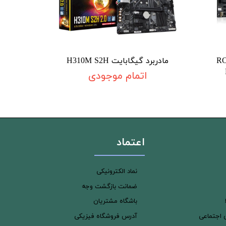
ROG S
مادربرد گیگابایت H310M S2H
اتمام موجودی
اعتماد
نماد الکترونیکی
ضمانت بازگشت وجه
باشگاه مشتریان
ی اجتماعی
آدرس فروشگاه فیزیکی