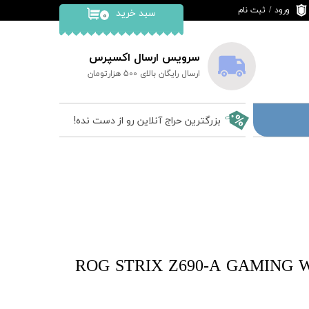
ورود
/
ثبت نام
سبد خرید
۰
حساب کاربری من
تغییر گذر واژه
سرویس ارسال اکسپرس
ارسال رایگان بالای 500 هزارتومان
سفارشات
خروج از حساب
بزرگترین حراج آنلاین رو از دست نده!
کاربری
رد ایسوس ROG STRIX Z690-A GAMING WIFI