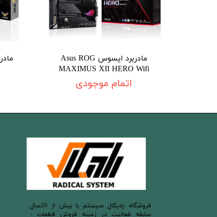
مادربرد ایسوس Asus ROG
MAXIMUS XII HERO Wifi
اتمام موجودی
​فروشگاه رادیکال سیستم با بیش از 20سال
سابقه فعالیت در زمینه فروش قطعات -