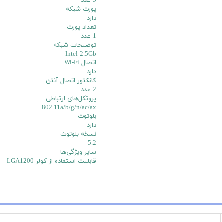
5 عدد
پورت شبکه
دارد
تعداد پورت
1 عدد
توضیحات شبکه
Intel 2.5Gb
اتصال Wi-Fi
دارد
کانکتور اتصال آنتن
2 عدد
پروتکل‌های ارتباطی
802.11a/b/g/n/ac/ax
بلوتوث
دارد
نسخه بلوتوث
5.2
سایر ویژگی‌ها
قابلیت استفاده از کولر LGA1200