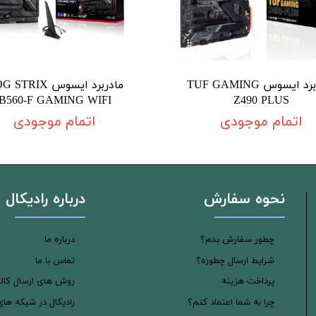
مادربرد ایسوس TUF GAMING
مادربرد ایسوس TRIX
B560-F GAMING WIFI
Z490 PLUS
اتمام موجودی
اتمام موجودی
نحوه سفارش
درباره رادیکال
چطور سفارش بدم؟
درباره ما
شرایط ارسال چطوره؟
تماس با ما
پرداخت هزینه
روش های ارسال کالا
چرا به شما اعتماد کنم؟
رادیکال در شبکه ها