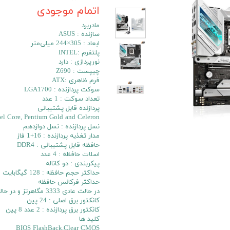
اتمام موجودی
مادربرد
سازنده : ASUS
ابعاد : 305×244 میلی‌متر
پلتفرم :INTEL
نورپردازی : دارد
چیپست : Z690
فرم ظاهری :ATX
سوکت پردازنده : LGA1700
تعداد سوکت : 1 عدد
پردازنده‌ قابل پشتیبانی
tel Core, Pentium Gold and Celeron
نسل پردازنده : نسل دوازدهم
مدار تغذیه پردازنده : 16+1 فاز
حافظه قابل پشتیبانی : DDR4
اسلات حافظه : 4 عدد
پیکربندی : دو کاناله
حداکثر حجم حافظه : 128 گیگابایت
حداکثر فرکانس حافظه
در حالت عادی 3333 مگاهرتز و در حالت اورکلاک 5333 مگاهرتز
کانکتور برق اصلی : 24 پین
کانکتور برق پردازنده : 2 عدد 8 پین
کلید ها
BIOS FlashBack,Clear CMOS