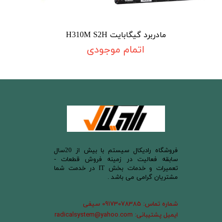
مادربرد گیگابایت H310M S2H
اتمام موجودی
​فروشگاه رادیکال سیستم با بیش از 20سال
سابقه فعالیت در زمینه فروش قطعات -
تعمیرات و خدمات بخش IT در خدمت شما
مشتریان گرامی می باشد .
شماره تماس: 09173078385 سیفی
ایمیل پشتیبانی: radicalsystem@yahoo.com