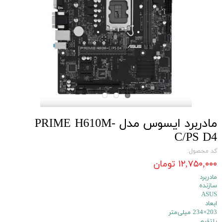
مادربرد ایسوس مدل PRIME H610M-
C/PS D4
کد محصول:
۱۲,۷۵۰,۰۰۰ تومان
مادربرد
سازنده
ASUS
ابعاد
203×234 میلی‌متر
پلتفرم