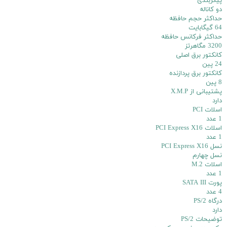
پیکربندی
دو کاناله
حداکثر حجم حافظه
64 گیگابایت
حداکثر فرکانس حافظه
3200 مگاهرتز
کانکتور برق اصلی
24 پین
کانکتور برق پردازنده
8 پین
پشتیبانی از X.M.P
دارد
اسلات PCI
1 عدد
اسلات PCI Express X16
1 عدد
نسل PCI Express X16
نسل چهارم
اسلات M.2
1 عدد
پورت SATA III
4 عدد
درگاه PS/2
دارد
توضیحات PS/2