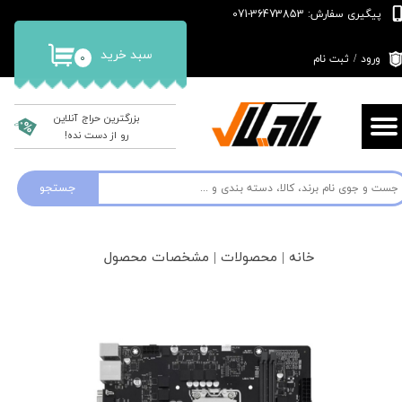
پیگیری سفارش: 36473853-071
حساب کاربری من
سبد خرید
۰
ورود
/
ثبت نام
تغییر گذر واژه
سفارشات
بزرگترین حراج آنلاین
رو از دست نده!
خروج از حساب کاربری
جستجو
خانه | محصولات | مشخصات محصول