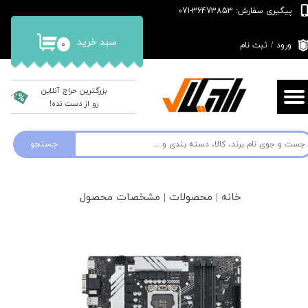
پیگیری سفارش: 36473853-071
حساب کاربری من
سبد خرید
۰
ورود
/
ثبت نام
تغییر گذر واژه
سفارشات
بزرگترین حراج آنلاین
رو از دست نده!
خروج از حساب کاربری
جستجو
خانه | محصولات | مشخصات محصول