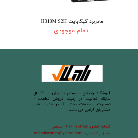
مادربرد گیگابایت H310M S2H
اتمام موجودی
​فروشگاه رادیکال سیستم با بیش از 20سال
سابقه فعالیت در زمینه فروش قطعات -
تعمیرات و خدمات بخش IT در خدمت شما
مشتریان گرامی می باشد .
شماره تماس: 09173078385 سیفی
ایمیل پشتیبانی: radicalsystem@yahoo.com