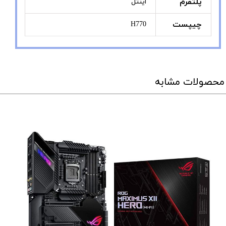
پلتفرم
اینتل
چیپست
H770
محصولات مشابه