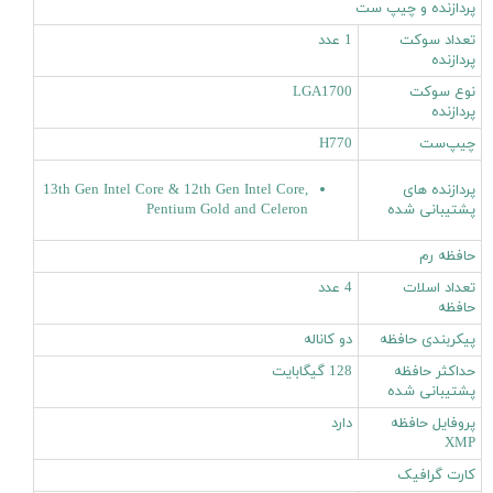
پردازنده و چیپ ست
تعداد سوکت
1 عدد
پردازنده
نوع سوکت
LGA1700
پردازنده
چیپ‌ست
H770
پردازنده های
13th Gen Intel Core & 12th Gen Intel Core,
پشتیبانی شده
Pentium Gold and Celeron
حافظه رم
تعداد اسلات
4 عدد
حافظه
پیکربندی حافظه
دو کاناله
حداکثر حافظه
128 گیگابایت
پشتیبانی شده
پروفایل حافظه
دارد
XMP
کارت گرافیک