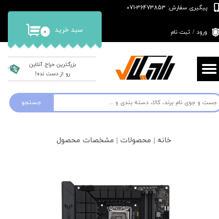
پیگیری سفارش: 36473853-071
حساب کاربری من
سبد خرید
۰
ورود
/
ثبت نام
تغییر گذر واژه
سفارشات
بزرگترین حراج آنلاین
رو از دست نده!
خروج از حساب کاربری
جستجو
خانه | محصولات | مشخصات محصول