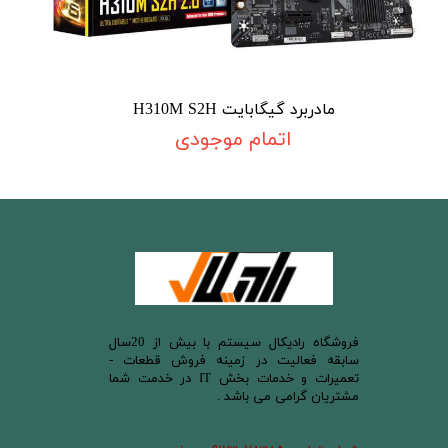
مادربرد گیگابایت H310M S2H
اتمام موجودی
​فروشگاه رادیکال سیستم با بیش از 20سال
سابقه فعالیت در زمینه فروش قطعات -
تعمیرات و خدمات بخش IT در خدمت شما
مشتریان گرامی می باشد .