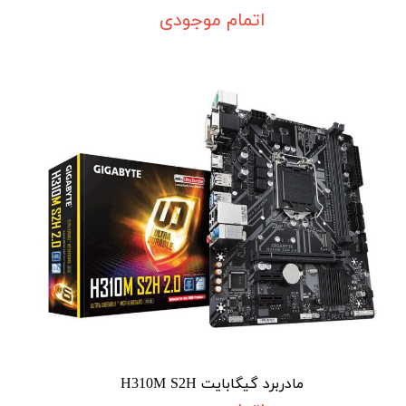
اتمام موجودی
مادربرد گیگابایت H310M S2H