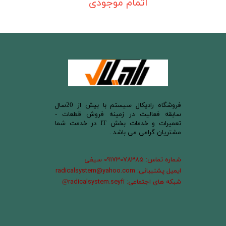
اتمام موجودی
​فروشگاه رادیکال سیستم با بیش از 20سال
سابقه فعالیت در زمینه فروش قطعات -
تعمیرات و خدمات بخش IT در خدمت شما
مشتریان گرامی می باشد .
شماره تماس: 09173078385 سیفی
ایمیل پشتیبانی: radicalsystem@yahoo.com
شبکه های اجتماعی: radicalsystem.seyfi
@