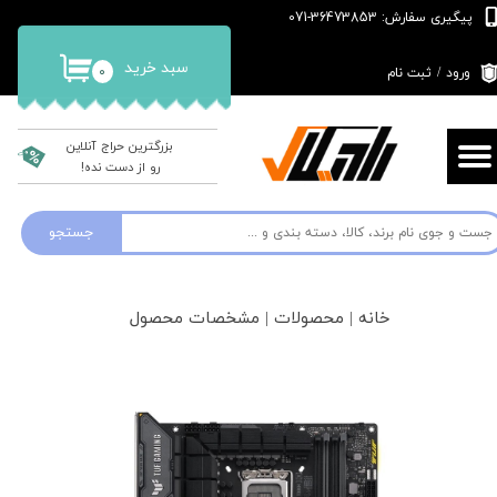
پیگیری سفارش: 36473853-071
حساب کاربری من
سبد خرید
۰
ورود
/
ثبت نام
تغییر گذر واژه
سفارشات
بزرگترین حراج آنلاین
رو از دست نده!
خروج از حساب کاربری
جستجو
خانه | محصولات | مشخصات محصول