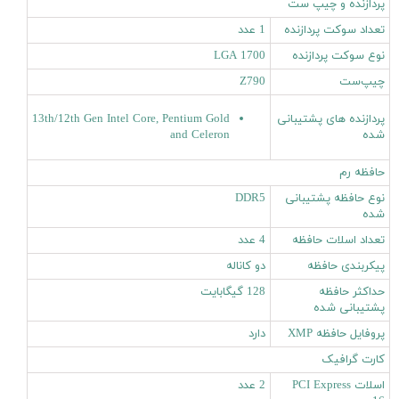
پردازنده و چیپ ست
تعداد سوکت پردازنده
1 عدد
نوع سوکت پردازنده
LGA 1700
چیپ‌ست
Z790
پردازنده های پشتیبانی
13th/12th Gen Intel Core, Pentium Gold
شده
and Celeron
حافظه رم
نوع حافظه پشتیبانی
DDR5
شده
تعداد اسلات حافظه
4 عدد
پیکربندی حافظه
دو کاناله
حداکثر حافظه
128 گیگابایت
پشتیبانی شده
پروفایل حافظه XMP
دارد
کارت گرافیک
اسلات PCI Express
2 عدد