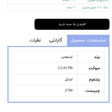
کانال‌های صوتی
7.1 کاناله
جک 3.5 میلی‌متری
5 عدد
افزودن به سبد خرید
مشخصات محصول
گارانتی
نظرات
برند
ایسوس
سوکت
LGA1700
پلتفرم
اینتل
چیپست
Z790