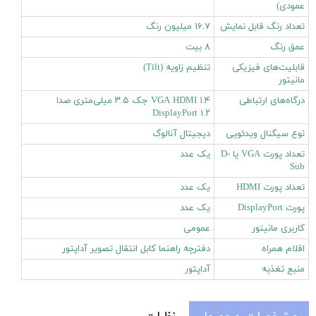
عمودی)
تعداد رنگ قابل نمایش
۱۶.۷ میلیون رنگ
عمق رنگ
۸ بیت
قابلیت‌های فیزیکی
تنظیم زاویه (Tilt)
مانیتور
درگاه‌های ارتباطی
VGA HDMI ۱.۴ جک ۳.۵ میلی‌متری صدا
DisplayPort ۱.۲
نوع سیگنال ویدئویی
دیجیتال آنالوگ
تعداد پورت VGA یا D-
یک عدد
Sub
تعداد پورت HDMI
یک عدد
پورت DisplayPort
یک عدد
کاربری مانیتور
عمومی
اقلام همراه
دفترچه‌ راهنما کابل انتقال تصویر آداپتور
منبع تغذیه
آداپتور