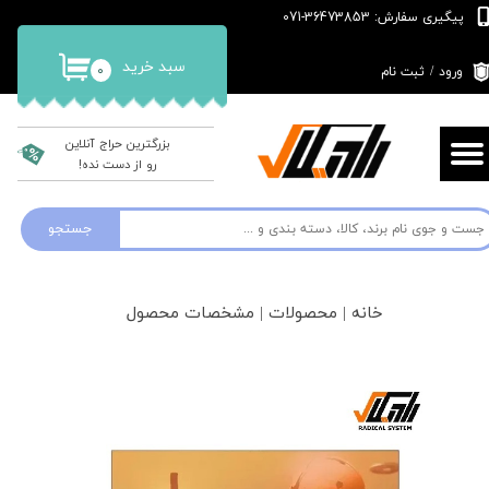
پیگیری سفارش: 36473853-071
حساب کاربری من
سبد خرید
۰
ورود
/
ثبت نام
تغییر گذر واژه
سفارشات
بزرگترین حراج آنلاین
رو از دست نده!
خروج از حساب کاربری
جستجو
خانه | محصولات | مشخصات محصول