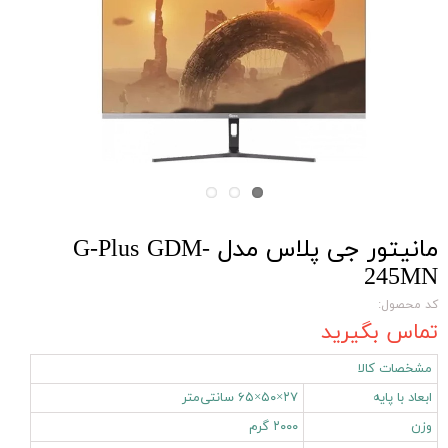
مانیتور جی پلاس مدل G-Plus GDM-
245MN
کد محصول:
تماس بگیرید
مشخصات کالا
ابعاد با پایه
۲۷×۵۰×۶۵ سانتی‌متر
وزن
۲۰۰۰ گرم