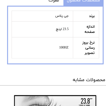
مشخصات محصول
نظرات
برند
جی پلاس
اندازه
23.5 اینچ
صفحه
نرخ بروز
رسانی
100HZ
تصویر
محصولات مشابه