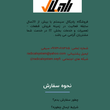
​فروشگاه رادیکال سیستم با بیش از 20سال
سابقه فعالیت در زمینه فروش قطعات -
تعمیرات و خدمات بخش IT در خدمت شما
مشتریان گرامی می باشد .
شماره تماس: 09173078385 سیفی
ایمیل پشتیبانی: radicalsystem@yahoo.com
شبکه های اجتماعی: radicalsystem.seyfi
@
نحوه سفارش
چطور سفارش بدم؟
شرایط ارسال چطوره؟