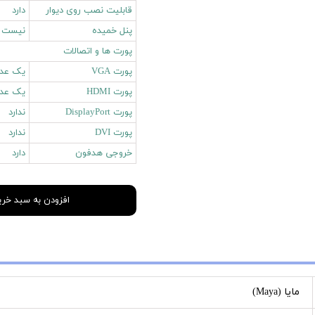
قابلیت نصب روی دیوار
دارد
پنل خمیده
نیست
پورت ها و اتصالات
پورت VGA
یک عدد
پورت HDMI
یک عدد
پورت DisplayPort
ندارد
پورت DVI
ندارد
خروجی هدفون
دارد
افزودن به سبد خری
مایا (Maya)