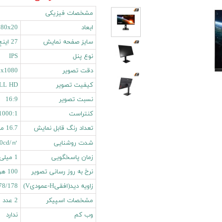
مشخصات فیزیکی
ابعاد
610x580x20
سایز صفحه نمایش
27 اینچ
نوع پنل
IPS
دقت تصویر
1920x1080
کیفیت تصویر
LL HD
نسبت تصویر
16:9
کنتراست
1000:1
تعداد رنگ قابل نمایش
16.7 میلیون رنگ
شدت روشنایی
0cd/㎡
زمان پاسخگویی
1 میلی ثانیه
نرخ به روز رسانی تصویر
100 هرتز
زاویه دید(افقیH-عمودیV)
78/178
مشخصات اسپیکر
2 عدد اسپیکر 2 وات
وب کم
ندارد