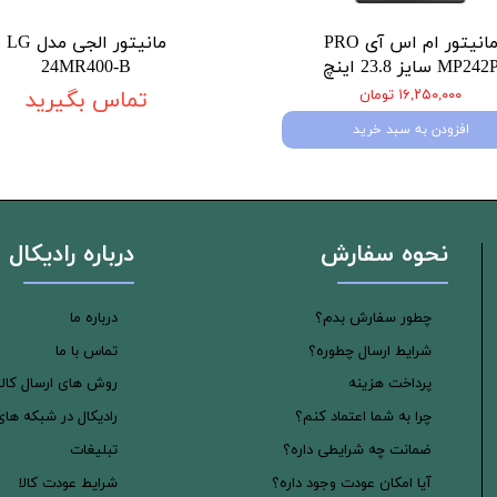
مانیتور ام اس آی PRO
مانیتور الجی مدل LG
MP242 سایز 23.8 اینچ
24MR400-B
۱۶,۲۵۰,۰۰۰ تومان
تماس بگیرید
افزودن به سبد خرید
نحوه سفارش
درباره رادیکال
چطور سفارش بدم؟
درباره ما
شرایط ارسال چطوره؟
تماس با ما
پرداخت هزینه
روش های ارسال کالا
چرا به شما اعتماد کنم؟
رادیکال در شبکه ها
ضمانت چه شرایطی داره؟
تبلیغات
آیا امکان عودت وجود داره؟
شرایط عودت کالا