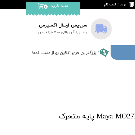
ورود
/
ثبت نام
سبد خرید
۰
حساب کاربری من
تغییر گذر واژه
سرویس ارسال اکسپرس
ارسال رایگان بالای 500 هزارتومان
سفارشات
خروج از حساب
بزرگترین حراج آنلاین رو از دست نده!
کاربری