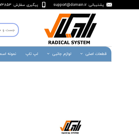
پشتیبانی:
support@domain.ir
پیگیری سفارش: 36473853-071
قطعات اصلی
لوازم جانبی
لپ تاپ
نمونه اس