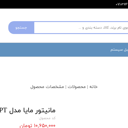
جستجو
مبل سیستم
خانه | محصولات | مشخصات محصول
مانیتور مایا مدل Maya MO27PT پایه متحرک
کد محصول:
۱۰,۶۵۰,۰۰۰ تومان