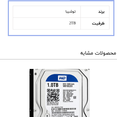
برند
توشیبا
ظرفیت
2TB
محصولات مشابه