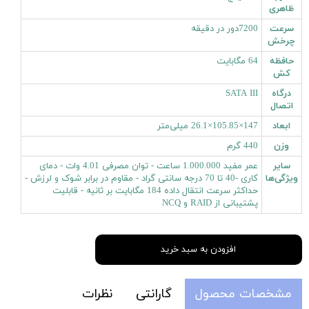
ظاهری
سرعت
7200دور در دقیقه
چرخش
حافظه
64 مگابایت
کش
درگاه
SATA III
اتصال
ابعاد
147×105.85×26.1 میلی‌متر
وزن
440 گرم
سایر
عمر مفید 1.000.000 ساعت - توان مصرفی 4.01 وات - دمای
ویژگی‌ها
کاری -40 تا 70 درجه سانتی گراد - مقاوم در برابر شوک و لرزش -
حداکثر سرعت انتقال داده 184 مگابایت بر ثانیه - قابلیت
پشتیبانی از RAID و NCQ
افزودن به سبد خرید
مشخصات محصول
گارانتی
نظرات