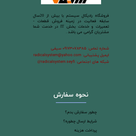
​فروشگاه رادیکال سیستم با بیش از 20سال
سابقه فعالیت در زمینه فروش قطعات -
تعمیرات و خدمات بخش IT در خدمت شما
مشتریان گرامی می باشد .
شماره تماس: 09173078385 سیفی
ایمیل پشتیبانی: radicalsystem@yahoo.com
شبکه های اجتماعی: radicalsystem.seyfi
@
نحوه سفارش
چطور سفارش بدم؟
شرایط ارسال چطوره؟
پرداخت هزینه