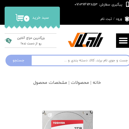
پیگیری سفارش: 36473853-071
حساب کاربری من
سبد خرید
۰
ورود
/
ثبت نام
تغییر گذر واژه
سفارشات
بزرگترین حراج آنلاین
رو از دست نده!
خروج از حساب کاربری
جستجو
خانه | محصولات | مشخصات محصول