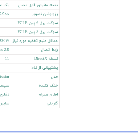
تعداد مانیتور قابل اتصال
یک عد
رزولوشن تصویر
حداکثر 
سوکت برق 6 پین PCI-E
سوکت برق 8 پین PCI-E
حداقل منبع تغذیه مورد نیاز
230W وات
رابط اتصال
ss 2.0
نسخه DirectX
11
پشتیبانی از SLI
مدل
ostar
خنک‌ کننده
سیستم خ
اقلام همراه
دفترچه
گارانتی
سایبر