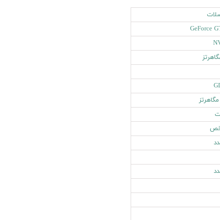
لات
GeForce G
N
G
خص
د
د