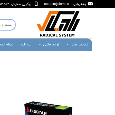
پشتیبانی:
support@domain.ir
پیگیری سفارش: 36473853-071
قطعات اصلی
لوازم جانبی
لپ تاپ
نمونه اس