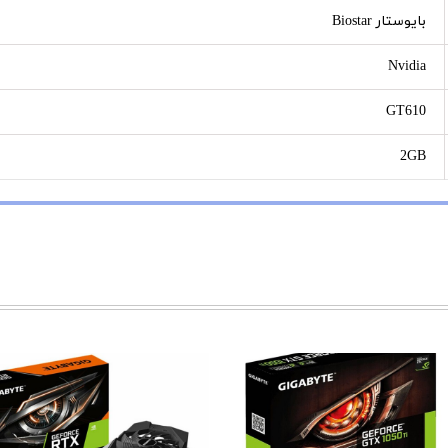
بایوستار Biostar
Nvidia
GT610
2GB