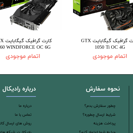
کارت گرافیک گیگابایت GTX
کارت گرافی
060 WINDFORCE OC 6G
1050 Ti OC 4G
اتمام موجودی
اتمام موجودی
نحوه سفارش
درباره رادیکال
چطور سفارش بدم؟
درباره ما
شرایط ارسال چطوره؟
تماس با ما
پرداخت هزینه
روش های ارسال کالا
چرا به شما اعتماد کنم؟
رادیکال در شبکه ها