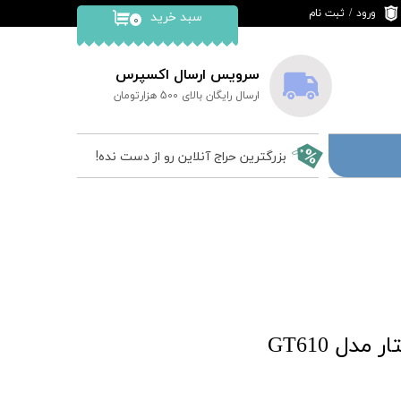
ورود
/
ثبت نام
سبد خرید
۰
حساب کاربری من
تغییر گذر واژه
سرویس ارسال اکسپرس
ارسال رایگان بالای 500 هزارتومان
سفارشات
خروج از حساب
بزرگترین حراج آنلاین رو از دست نده!
کاربری
دل GT610