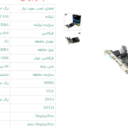
فضای نصب مورد نیاز
یک اس
تراشه
T 610
سازنده تراشه
VIDIA
فرکانس
810 مگاهرتز
مقدار حافظه
2G
نوع حافظه
DDR3
فرکانس موثر
1000 مگاهرتز
باس رابط
64 بیت
سازنده حافظه
نامش
HDMI
یک عد
VGA
DVI-I
یک عد
DVI-D
DisplayPort
mini DisplayPort