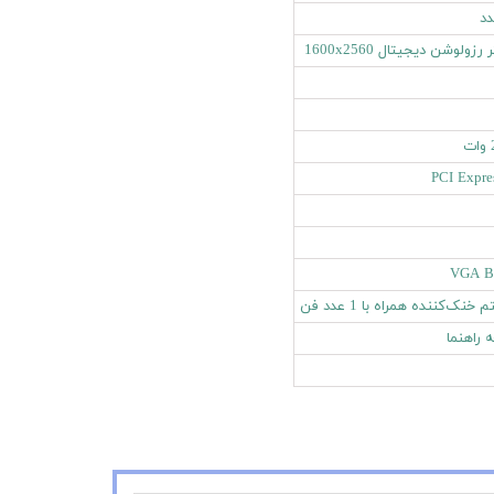
د
رزولوشن دیجیتال 1600x2560
PCI Expre
VGA Bi
نک‌کننده همراه با 1 عدد فن
 راهنما