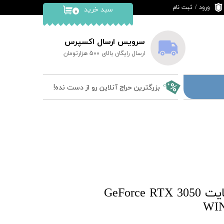
ورود
/
ثبت نام
سبد خرید
۰
حساب کاربری من
تغییر گذر واژه
سرویس ارسال اکسپرس
ارسال رایگان بالای 500 هزارتومان
سفارشات
خروج از حساب
بزرگترین حراج آنلاین رو از دست نده!
کاربری
کارت گرافیک گیگابایت GeForce RTX 3050
WI