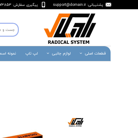
پشتیبانی:
support@domain.ir
پیگیری سفارش: 36473853-071
قطعات اصلی
لوازم جانبی
لپ تاپ
نمونه اس