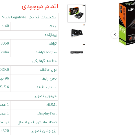
اتمام موجودی
مشخصات فیزیکی VGA Gigabyte
ابعاد
40 × 124 × 243 میلی‌ متر
پردازنده
تراشه
 3050
سازنده تراشه
vidia
حافظه گرافیکی
نوع حافظه
DDR6
باس رابط
96 بیت
مقدار حافظه
6 گیگابایت
خروجی تصویر
HDMI
1 عدد
DisplayPort
1 عدد
تعداد مانیتور قابل اتصال
دو عد
رزولوشن تصویر
4320 × 7680 پیکسل