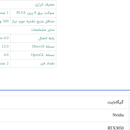
مصرف انرژی
سوکت برق 8 پین PCI-E
1 عدد
حداقل منبع تغذیه مورد نیاز
300 وات
سایر مشخصات
رابط اتصال
ss 4.0
نسخه DirectX
12.0
نسخه OpenGL
4.6
تعداد فن
2 عدد
گیگابایت
Nvidia
RTX3050