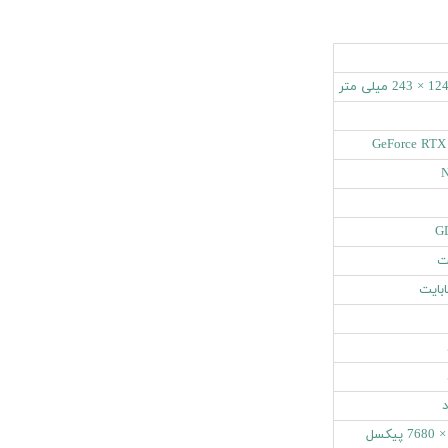
GeForce RTX
N
G
د