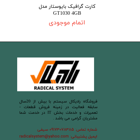
کارت گرافیک بایوستار مدل
GT1030 4GB
اتمام موجودی
​فروشگاه رادیکال سیستم با بیش از 20سال
سابقه فعالیت در زمینه فروش قطعات -
تعمیرات و خدمات بخش IT در خدمت شما
مشتریان گرامی می باشد .
شماره تماس: 09173078385 سیفی
ایمیل پشتیبانی: radicalsystem@yahoo.com