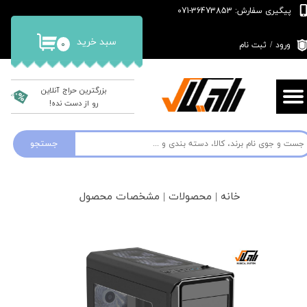
پیگیری سفارش: 36473853-071
حساب کاربری من
سبد خرید
۰
ورود
/
ثبت نام
تغییر گذر واژه
سفارشات
بزرگترین حراج آنلاین
رو از دست نده!
خروج از حساب کاربری
جستجو
خانه | محصولات | مشخصات محصول