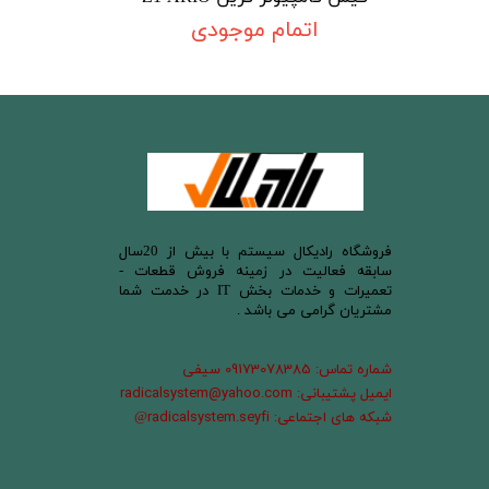
اتمام موجودی
​فروشگاه رادیکال سیستم با بیش از 20سال
سابقه فعالیت در زمینه فروش قطعات -
تعمیرات و خدمات بخش IT در خدمت شما
مشتریان گرامی می باشد .
شماره تماس: 09173078385 سیفی
ایمیل پشتیبانی: radicalsystem@yahoo.com
شبکه های اجتماعی: radicalsystem.seyfi
@