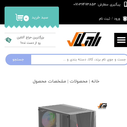
پیگیری سفارش: 36473853-071
حساب کاربری من
سبد خرید
۰
ورود
/
ثبت نام
تغییر گذر واژه
سفارشات
بزرگترین حراج آنلاین
رو از دست نده!
خروج از حساب کاربری
جستجو
خانه | محصولات | مشخصات محصول