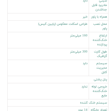
سینی
دارد
مادربرد قابل
جداشدن
همراه با پاور
خیر
محل نصب
طراحی اسکلت معکوس (پایین کیس)
پاور
ارتفاع
160 میلی‌متر
خنک‌کننده
پردازنده
طول کارت
300 میلی‌متر
گرافیک
سیستم
دارد
مدیریت
کابل
پنل پشتی
خروجی لوله
ندارد
خنک‌کننده
مایع
سیستم خنک کننده
تعداد جایگاه‌
14 عدد