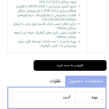
ابعاد حداکثر ("ATX (12"x9.6
دارای کنترلر نورپردازی 3 کاناله ARGB با قابلیت
همگام سازی (MB Sync) با مادربردهای سازگار
قابلیت پشتیبانی از واترکولینگ با رادیاتورهای
120/140/240/280/360mm
دارای امکان نصب خنک کننده های بادی با ارتفاع
حداکثر 160mm
قابلیت نصب کارت های گرافیک حرفه ای با ابعاد
حداکثر 300mm
بهره مندی از 7 عدد اسلات توسعه کارت برای
پشتیبانی تا 3 کارت گرافیک
افزودن به سبد خرید
مشخصات محصول
نظرات
برند
گرین