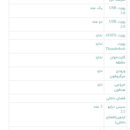
پورت USB
یک عدد
3.0
پورت USB
دو عدد
2.0
پورت eSATA
ندارد
پورت
ندارد
Thunderbolt
کارت‌خوان
ندارد
حافظه
ورودی
دارد
میکروفون
خروجی
دارد
هدفون
فضای داخلی
سینی درایو
3 عدد
3.5
اینچی(فضای
داخلی)