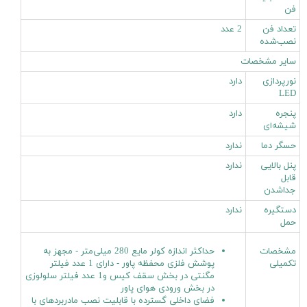
فن
تعداد فن
2 عدد
نصب‌شده
سایر مشخصات
نورپردازی
دارد
LED
پنجره
دارد
شیشه‌ای
حسگر دما
ندارد
پنل بالایی
ندارد
قابل
جداشدن
دستگیره
ندارد
حمل
مشخصات
حداکثر اندازه کولر‌ مایع 280 میلی‌متر - مجهز به
تکمیلی
پوشش فلزی محفظه پاور - دارای 1 عدد فیلتر
مگنتی در بخش سقف کیس و1 عدد فیلتر سلولوزی
در بخش ورودی هوای پاور
فضای داخلی گسترده با قابلیت نصب مادربردهای با