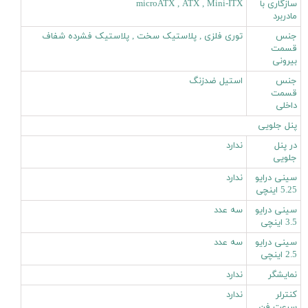
سازگاری با
microATX , ATX , Mini-ITX
مادربرد
جنس
توری فلزی , پلاستیک سخت , پلاستیک فشرده شفاف
قسمت
بیرونی
جنس
استیل ضدزنگ
قسمت
داخلی
پنل جلویی
در پنل
ندارد
جلویی
سینی درایو
ندارد
5.25 اینچی
سینی درایو
سه عدد
3.5 اینچی
سینی درایو
سه عدد
2.5 اینچی
نمایشگر
ندارد
کنترلر
ندارد
سرعت فن