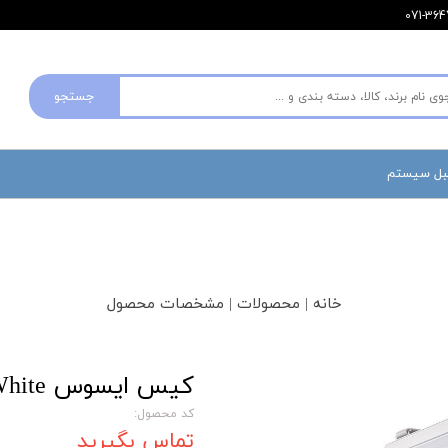
جستجو
مبل سیستم
خانه | محصولات | مشخصات محصول
کیس ایسوس ASUS TUF Gaming GT502 Plus White
کد محصول:
تماس بگیرید