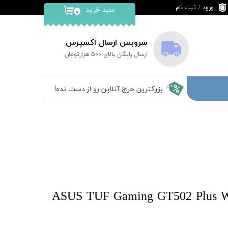
ورود
/
ثبت نام
سبد خرید
۰
حساب کاربری من
تغییر گذر واژه
سرویس ارسال اکسپرس
ارسال رایگان بالای 500 هزارتومان
سفارشات
خروج از حساب
بزرگترین حراج آنلاین رو از دست نده!
کاربری