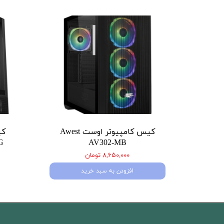
کیس کامپیوتر اوست Awest
کی
G
AV302-MB
۸,۶۵۰,۰۰۰ تومان
افزودن به سبد خرید