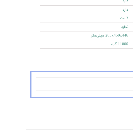
دارد
دارد
3 عدد
ندارد
285x450x446 میلی‌متر
11000 گرم