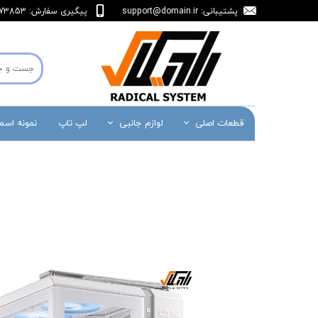
پشتیبانی:
support@domain.ir
پیگیری سفارش: 36473853-071
قطعات اصلی
لوازم جانبی
لپ تاپ
نمونه اس