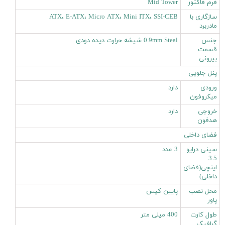
فرم فاکتور
Mid Tower
سازگاری با
ATX، E-ATX، Micro ATX، Mini ITX، SSI-CEB
مادربرد
جنس
0.9mm Steal شیشه حرارت دیده دودی
قسمت
بیرونی
پنل جلویی
ورودی
دارد
میکروفون
خروجی
دارد
هدفون
فضای داخلی
سینی درایو
3 عدد
3.5
اینچی(فضای
داخلی)
محل نصب
پایین کیس
پاور
طول کارت
400 میلی متر
گرافیک