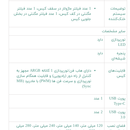
توضیحات
1 عدد فیلتر ماژولار در سقف کیس، 1 عدد فیلتر
سیستم
مگنتی در کف کیس، 1 عدد فیلتر مگنتی در بخش
خنک‌کننده
جلویی کیس
سایر مشخصات
نورپردازی
دارد
LED
پنجره
دارد
شیشه‌ای
قابلیت‌های
دارای هاب فن/نورپردازی 1 کاناله ARGB مجهز به
کیس
کنترل از راه دور (رادیویی) و قابلیت همگام سازی
نورپردازی و سرعت فن ها (PWM) با مادربرد (MB
Sync)
پورت USB
1 عدد
Type-C
پورت USB
2 عدد
3.0
فضای نصب
120 میلی متر، 140 میلی متر، 240 میلی متر، 280 میلی