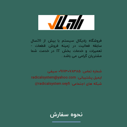
​فروشگاه رادیکال سیستم با بیش از 20سال
سابقه فعالیت در زمینه فروش قطعات -
تعمیرات و خدمات بخش IT در خدمت شما
مشتریان گرامی می باشد .
شماره تماس: 09173078385 سیفی
ایمیل پشتیبانی: radicalsystem@yahoo.com
شبکه های اجتماعی: radicalsystem.seyfi
@
نحوه سفارش