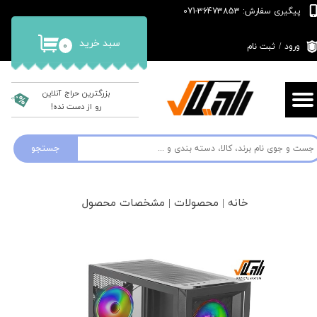
پیگیری سفارش: 36473853-071
حساب کاربری من
سبد خرید
۰
ورود
/
ثبت نام
تغییر گذر واژه
سفارشات
بزرگترین حراج آنلاین
رو از دست نده!
خروج از حساب کاربری
جستجو
خانه | محصولات | مشخصات محصول