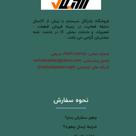
​فروشگاه رادیکال سیستم با بیش از 20سال
سابقه فعالیت در زمینه فروش قطعات -
تعمیرات و خدمات بخش IT در خدمت شما
مشتریان گرامی می باشد .
شماره تماس: 09173078385 سیفی
ایمیل پشتیبانی: radicalsystem@yahoo.com
شبکه های اجتماعی: radicalsystem.seyfi
@
نحوه سفارش
چطور سفارش بدم؟
شرایط ارسال چطوره؟
پرداخت هزینه