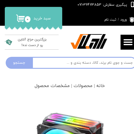
پیگیری سفارش: 36473853-071
حساب کاربری من
سبد خرید
۰
ورود
/
ثبت نام
تغییر گذر واژه
سفارشات
بزرگترین حراج آنلاین
رو از دست نده!
خروج از حساب کاربری
جستجو
خانه | محصولات | مشخصات محصول