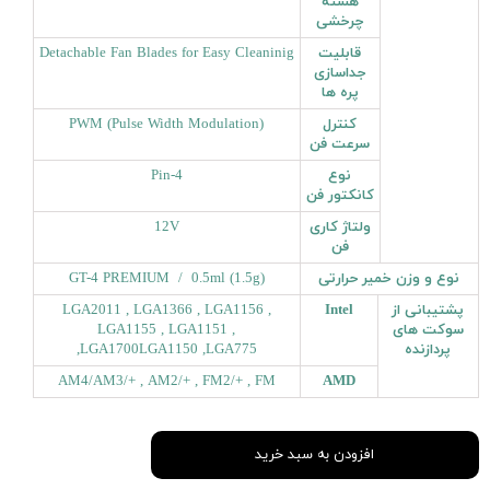
هسته
چرخشی
قابلیت
Detachable Fan Blades for Easy Cleaninig
جداسازی
پره ها
کنترل
PWM (Pulse Width Modulation)
سرعت فن
نوع
4-Pin
کانکتور فن
ولتاژ کاری
12V
فن
نوع و وزن خمیر حرارتی
GT-4 PREMIUM / 0.5ml (1.5g)
پشتیبانی از
Intel
LGA2011 , LGA1366 , LGA1156 ,
سوکت های
LGA1155 , LGA1151 ,
پردازنده
,LGA1700LGA1150 ,LGA775
AM4/AM3/+ , AM2/+ , FM2/+ , FM
AMD
افزودن به سبد خرید