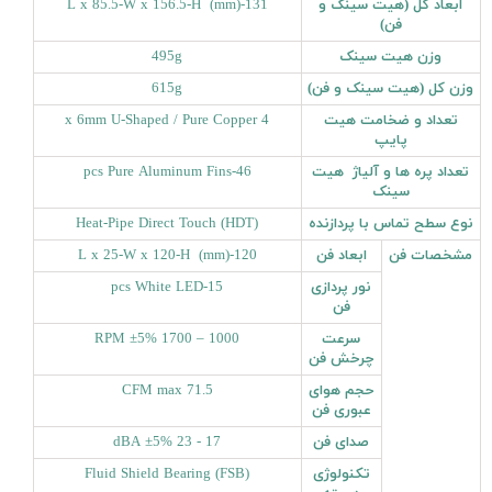
ابعاد
کل (هیت سینک و
131-L x 85.5-W x 156.5-H (mm)
فن)
وزن هیت سینک
495g
وزن کل (هیت سینک و فن)
615g
تعداد و ضخامت هیت
4 x 6mm U-Shaped / Pure Copper
پایپ
تعداد پره ها و آلیاژ هیت
46-pcs Pure Aluminum Fins
سینک
نوع سطح تماس با پردازنده
Heat-Pipe Direct Touch (HDT)
مشخصات فن
ابعاد فن
120-L x 25-W x 120-H (mm)
نور پردازی
15-pcs White LED
فن
سرعت
1000 – 1700 RPM ±5%
چرخش فن
حجم هوای
71.5 CFM max
عبوری فن
صدای فن
17 - 23 dBA ±5%
تکنولوژی
Fluid Shield Bearing (FSB)