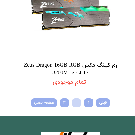
رم کینگ مکس Zeus Dragon 16GB RGB
3200MHz CL17
اتمام موجودی
قبلی
۱
۲
۳
صفحه بعدی