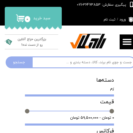
پیگیری سفارش: 36473853-071
حساب کاربری من
سبد خرید
۰
ورود
/
ثبت نام
تغییر گذر واژه
سفارشات
بزرگترین حراج آنلاین
رو از دست نده!
خروج از حساب کاربری
جستجو
دسته‌ها
رَم
قیمت
۰ تومان - ۵۹,۵۰۰,۰۰۰ تومان
فرکانس