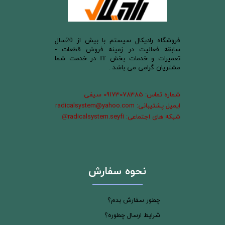
​فروشگاه رادیکال سیستم با بیش از 20سال
سابقه فعالیت در زمینه فروش قطعات -
تعمیرات و خدمات بخش IT در خدمت شما
مشتریان گرامی می باشد .
شماره تماس: 09173078385 سیفی
ایمیل پشتیبانی: radicalsystem@yahoo.com
شبکه های اجتماعی: radicalsystem.seyfi
@
نحوه سفارش
چطور سفارش بدم؟
شرایط ارسال چطوره؟